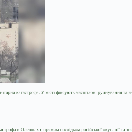
тарна катастрофа. У місті фіксують масштабні руйнування та з
трофа в Олешках є прямим наслідком російської окупації та зне