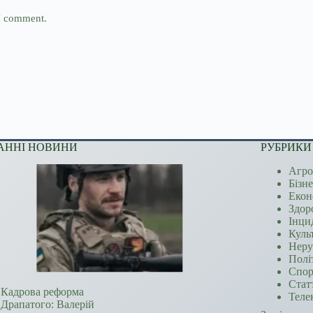
 I comment.
АННІ НОВИНИ
РУБРИКИ
Агро
Бізн
Екон
Здор
Інци
Куль
Неру
Полі
Спор
Стат
Кадрова реформа
Теле
Драпатого: Валерій