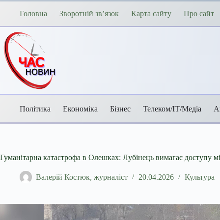
Перейти
до
Головна
Зворотній зв’язок
Карта сайту
Про сайт
вмісту
Політика
Економіка
Бізнес
Телеком/ІТ/Медіа
А
Гуманітарна катастрофа в Олешках: Лубінець вимагає доступу м
Валерій Костюк, журналіст
20.04.2026
Культура