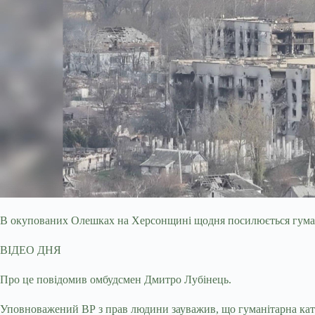
В окупованих Олешках на Херсонщині щодня посилюється гумані
ВІДЕО ДНЯ
Про це
повідомив омбудсмен Дмитро Лубінець.
Уповноважений ВР з прав людини зауважив, що гуманітарна катас