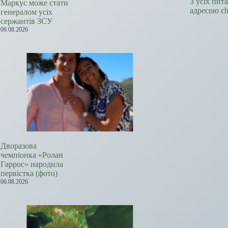
З усіх пит
Маркус може стати
адресою c
генералом усіх
сержантів ЗСУ
06.08.2026
Дворазова
чемпіонка «Ролан
Гаррос» народила
первістка (фото)
06.08.2026