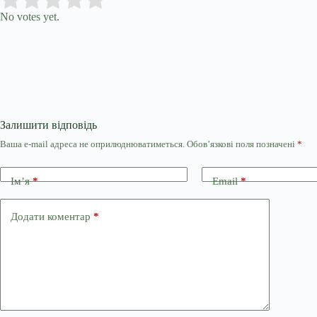
Rate this item:
No votes yet.
Залишити відповідь
Ваша e-mail адреса не оприлюднюватиметься.
Обов’язкові поля позначені
*
Ім’я
*
Email
*
Додати коментар
*