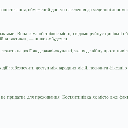
 газопостачання, обмежений доступ населення до медичної допомо
ами. Вона сама обстрілює місто, свідомо руйнує цивільні об’єк
ційна тактика», — пише омбудсмен.
і лежить на росії як державі-окупанті, яка веде війну проти ци
 дій: забезпечити доступ міжнародних місій, посилити фіксацію 
е придатна для проживання. Костянтинівка як місто вже факти