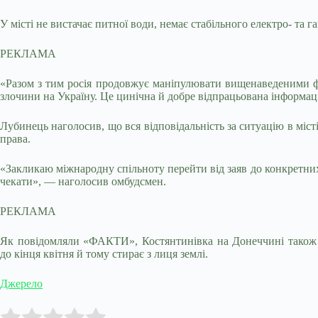
У місті не вистачає питної води, немає стабільного електро- та
РЕКЛАМА
«Разом з тим росія продовжує маніпулювати вищенаведеними факт
злочини на Україну. Це цинічна й добре відпрацьована інформа
Лубинець наголосив, що вся відповідальність за ситуацію в міст
права.
«Закликаю міжнародну спільноту перейти від заяв до конкретних
чекати», — наголосив омбудсмен.
РЕКЛАМА
Як повідомляли «ФАКТИ», Костянтинівка на Донеччині також н
до кінця квітня й тому стирає з лиця землі.
Джерело
Submit Rating