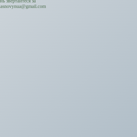
ань звертайтеся за
hasnovynua@gmail.com