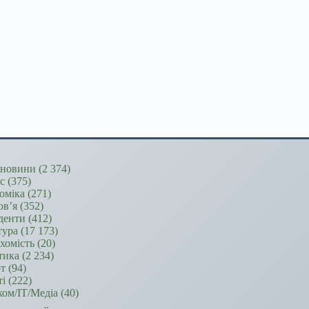
новини
(2 374)
ес
(375)
оміка
(271)
ов’я
(352)
денти
(412)
тура
(17 173)
хомість
(20)
тика
(2 234)
т
(94)
ті
(222)
ком/ІТ/Медіа
(40)