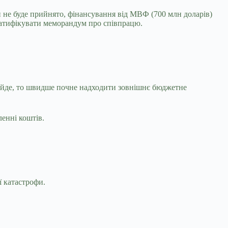
н не буде прийнято, фінансування від МВФ (700 млн доларів)
ратифікувати меморандум про співпрацю.
 вийде, то швидше почне надходити зовнішнє бюджетне
енні коштів.
 катастрофи.