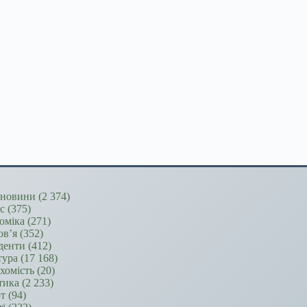
новини
(2 374)
ес
(375)
оміка
(271)
ов’я
(352)
денти
(412)
тура
(17 168)
хомість
(20)
тика
(2 233)
т
(94)