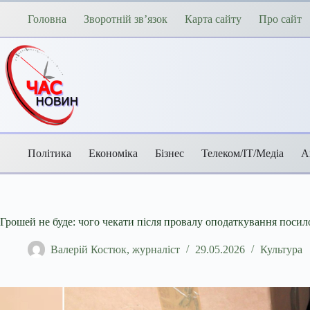
Перейти
до
Головна
Зворотній зв’язок
Карта сайту
Про сайт
вмісту
Політика
Економіка
Бізнес
Телеком/ІТ/Медіа
А
Грошей не буде: чого чекати після провалу оподаткування посило
Валерій Костюк, журналіст
29.05.2026
Культура