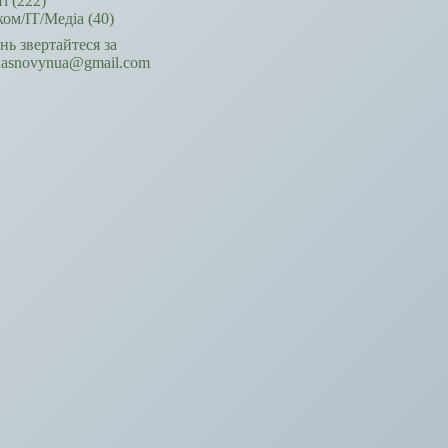
ті
(222)
ком/ІТ/Медіа
(40)
ань звертайтеся за
hasnovynua@gmail.com