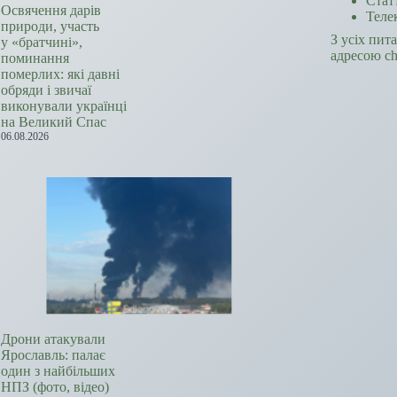
Стат
Освячення дарів
Теле
природи, участь
З усіх пит
у «братчині»,
адресою c
поминання
померлих: які давні
обряди і звичаї
виконували українці
на Великий Спас
06.08.2026
Дрони атакували
Ярославль: палає
один з найбільших
НПЗ (фото, відео)