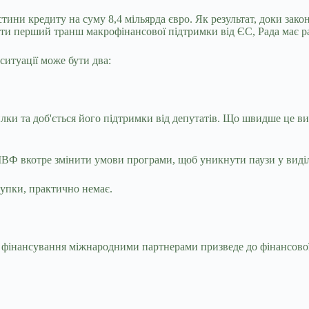
ини кредиту на суму 8,4 мільярда євро. Як результат, доки зако
ати перший транш макрофінансової підтримки від ЄС, Рада має 
ситуації може бути два:
осилки та доб'ється його підтримки від депутатів. Що швидше це
МВФ вкотре змінити умови програми, щоб уникнути паузи у виділ
тупки, практично немає.
 фінансування міжнародними партнерами призведе до фінансової