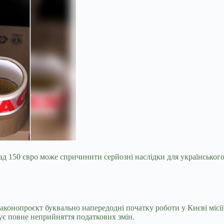
ад 150 євро може спричинити серйозні наслідки для українсько
законопроєкт буквально напередодні початку роботи у Києві міс
ує повне неприйняття податкових змін.