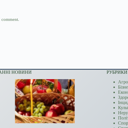
 I comment.
АННІ НОВИНИ
РУБРИКИ
Агро
Бізн
Екон
Здор
Інци
Куль
Неру
Полі
Спор