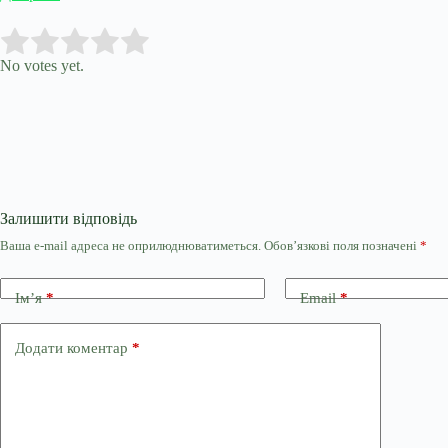
Submit Rating
Rate this item:
No votes yet.
Залишити відповідь
Ваша e-mail адреса не оприлюднюватиметься.
Обов’язкові поля позначені
*
Ім’я
*
Email
*
Додати коментар
*