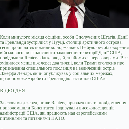
Коли минулого місяця офіційні особи Сполучених Штатів, Данії
та Гренландії зустрілися у Нууці, столиці арктичного острова,
сесія пройшла заспокійливо нормально. Це було
без обговорення
військового чи фінансового захоплення території Данії США,
повідомили Reuters кілька людей, знайомих з переговорами. Все
змінилося менш ніж через два тижні, коли Трамп оголосив про
призначення спеціального посланця на величезний острів
Джеффа Лендрі, який опублікував у соціальних мережах,
що допоможе «зробити Гренландію частиною США».
ВІДЕО ДНЯ
За словами джерел, пише Reuters, призначення та повідомлення
приголомшили Копенгаген і здивували високопосадовців
адміністрації США, які працюють над європейськими
питаннями та питаннями НАТО.