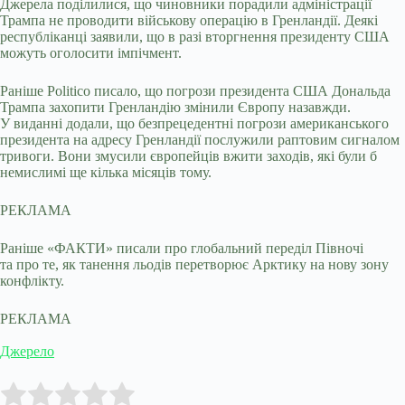
Джерела поділилися, що чиновники порадили адміністрації
Трампа не проводити військову операцію в Гренландії. Деякі
республіканці заявили, що в разі вторгнення президенту США
можуть оголосити імпічмент.
Раніше Politico писало, що погрози президента США Дональда
Трампа захопити Гренландію змінили Європу назавжди.
У виданні додали, що безпрецедентні погрози американського
президента на адресу Гренландії послужили раптовим сигналом
тривоги. Вони змусили європейців вжити заходів, які були б
немислимі ще кілька місяців тому.
РЕКЛАМА
Раніше «ФАКТИ» писали про глобальний переділ Півночі
та про те, як танення льодів перетворює Арктику на нову зону
конфлікту.
РЕКЛАМА
Джерело
Submit Rating
Rate this item: