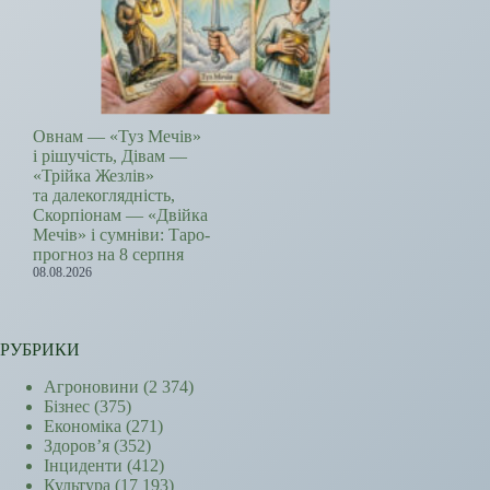
Овнам — «Туз Мечів»
і рішучість, Дівам —
«Трійка Жезлів»
та далекоглядність,
Скорпіонам — «Двійка
Мечів» і сумніви: Таро-
прогноз на 8 серпня
08.08.2026
РУБРИКИ
Агроновини
(2 374)
Бізнес
(375)
Економіка
(271)
Здоров’я
(352)
Інциденти
(412)
Культура
(17 193)