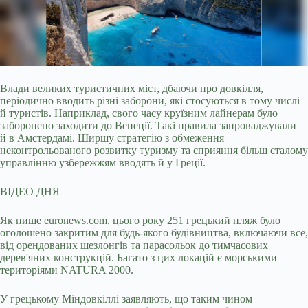
Влади великих туристичних міст, дбаючи про довкілля,
періодично вводить різні заборони, які стосуються в тому числі
й туристів. Наприклад, свого часу круїзним лайнерам
було
заборонено заходити до Венеції. Такі правила запроваджували
й в Амстердамі. Ширшу стратегію з обмеження
неконтрольованого розвитку туризму та сприяння більш сталому
управлінню узбережжям вводять й у Греції.
ВІДЕО ДНЯ
Як пише euronews.com, цього року 251 грецький пляж було
оголошено закритим для будь-якого будівництва, включаючи все,
від орендованих шезлонгів та парасольок до тимчасових
дерев'яних конструкцій. Багато з цих локацій є морськими
територіями NATURA 2000.
У грецькому Міндовкіллі заявляють, що таким чином