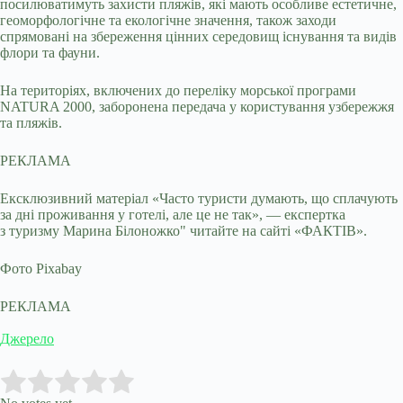
посилюватимуть захисти пляжів, які мають особливе естетичне,
геоморфологічне та екологічне значення, також заходи
спрямовані на збереження цінних середовищ існування та видів
флори та фауни.
На територіях, включених до переліку морської програми
NATURA 2000, заборонена передача у користування узбережжя
та пляжів.
РЕКЛАМА
Ексклюзивний матеріал «Часто туристи думають, що сплачують
за дні проживання у готелі, але це не так», — експертка
з туризму Марина Білоножко" читайте на сайті «ФАКТІВ».
Фото Pixabay
РЕКЛАМА
Джерело
Submit Rating
Rate this item: