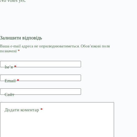
No votes yet.
Залишити відповідь
Ваша e-mail адреса не оприлюднюватиметься.
Обов’язкові поля
позначені
*
Ім’я
*
Email
*
Сайт
Додати коментар
*