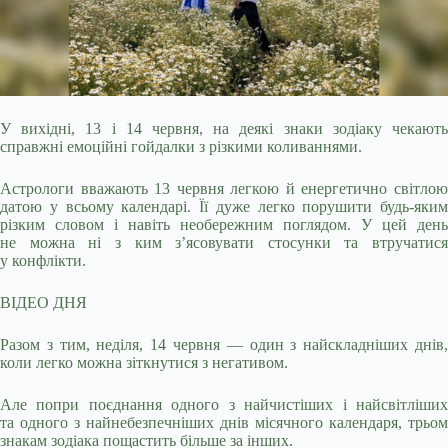
У вихідні, 13 і 14 червня, на деякі знаки зодіаку чекають
справжні емоційні гойдалки з різкими коливаннями.
Астрологи вважають 13 червня легкою й енергетично світлою
датою у всьому календарі. Її дуже легко порушити будь-яким
різким словом і навіть необережним поглядом. У цей день
не можна ні з ким з’ясовувати стосунки та втручатися
у конфлікти.
ВІДЕО ДНЯ
Разом з тим, неділя, 14 червня — один з найскладніших днів,
коли легко можна зіткнутися з негативом.
Але попри поєднання одного з найчистіших і найсвітліших
та одного з найнебезпечніших днів місячного календаря, трьом
знакам зодіака пощастить більше за інших.