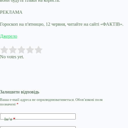
вони будуть тільки на користь.
РЕКЛАМА
Гороскоп на п'ятницю, 12 червня, читайте на сайті «ФАКТІВ».
Джерело
Submit Rating
Rate this item:
No votes yet.
Залишити відповідь
Ваша e-mail адреса не оприлюднюватиметься.
Обов’язкові поля
позначені
*
Ім’я
*