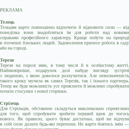
РЕКЛАМА
Телець
Тельцям варто повноцінно відпочити й відновити сили — від
понеділка вони знадобляться їм для роботи над новими
справами професійного характеру. Краще побути на природі
в оточенні близьких людей. Задоволення принесе робота в саду
або на городі.
Терези
Терези на порозі змін, в тому числі й в особистому житті.
Найімовірніше, подарунок долі набуде вигляду зустрічі
з людиною, з якою довелося розлучитися. Але невизначеність
такого кроку мучила як самих Терезів, так і їхнього партнера.
Тепер же буде можливість усе прояснити й можливо спробувати
почати стосунки з нової сторінки.
Стрілець
Для Стрільців, обставини складуться максимально сприятливо
для того, щоб спробувати зробити перший крок до чогось
нового. Як правило, цього буває достатньо, щоб ви відчули
в собі сили долати будь-які перепони. Не варто боятись змін —