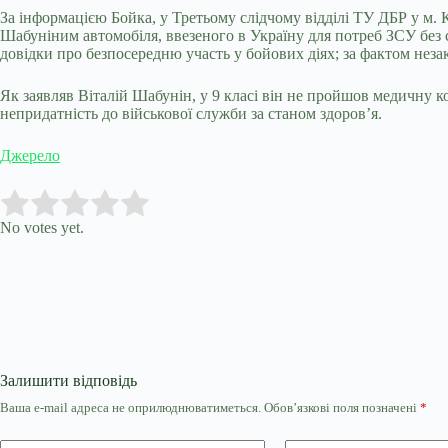
За інформацією Бойка, у Третьому слідчому відділі ТУ ДБР у м.
Шабуніним автомобіля, ввезеного в Україну для потреб ЗСУ без
довідки про безпосередню участь у бойових діях; за фактом не
Як заявляв Віталій Шабунін, у 9 класі він не пройшов медичну ко
непридатність до військової служби за станом здоров’я.
Джерело
Submit Rating
Rate this item:
No votes yet.
Залишити відповідь
Ваша e-mail адреса не оприлюднюватиметься.
Обов’язкові поля позначені
*