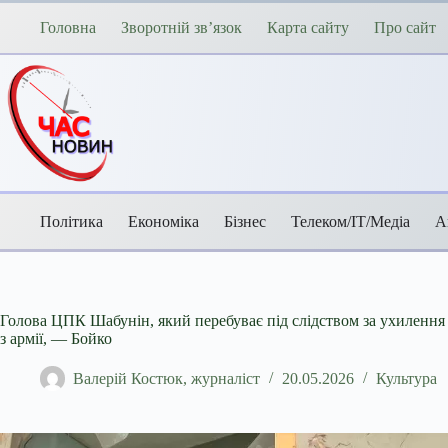
Перейти
до
Головна
Зворотній зв’язок
Карта сайту
Про сайт
вмісту
Політика
Економіка
Бізнес
Телеком/ІТ/Медіа
А
Голова ЦПК Шабунін, який перебуває під слідством за ухилення 
з армії, — Бойко
Валерій Костюк, журналіст
20.05.2026
Культура