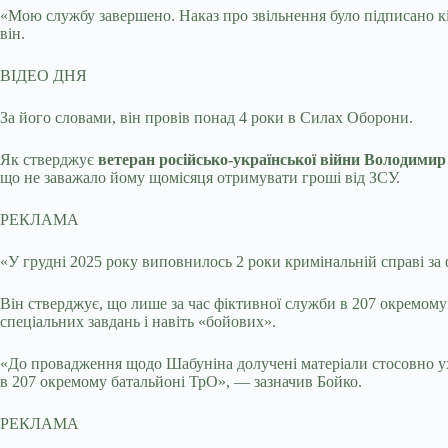
«Мою службу завершено. Наказ
про звільнення було підписано к
він.
ВІДЕО ДНЯ
За його словами, він провів понад 4 роки в Силах Оборони.
Як стверджує
ветеран російсько-української війни Володими
що не заважало йому щомісяця отримувати гроші від ЗСУ.
РЕКЛАМА
«У грудні 2025 року виповнилось 2 роки кримінальній справі з
Він стверджує, що лише за час фіктивної служби в 207 окремому
спеціальних завдань і навіть «бойових».
«До провадження щодо Шабуніна долучені матеріали стосовно ух
в 207 окремому батальйоні ТрО», — зазначив Бойко.
РЕКЛАМА