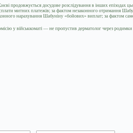
 Києві продовжується досудове розслідування в інших епізодах 
 сплати митних платежів; за фактом незаконного отримання Шаб
законного нарахування Шабуніну «бойових» виплат; за фактом с
місію у військкоматі — не пропустив дерматолог через родимки на