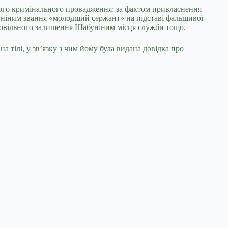
цього кримінального провадження: за фактом привласнення
уніним звання «молодший сержант» на підставі фальшивої
амовільного залишення Шабуніним місця служби тощо.
 тілі, у зв’язку з чим йому була видана довідка про