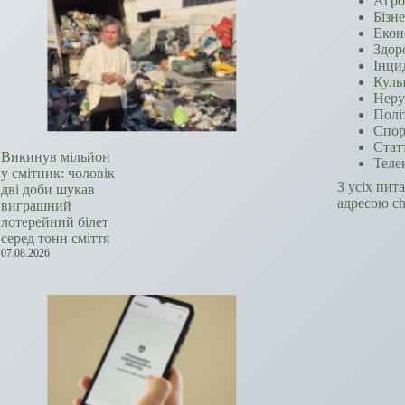
Агро
Бізн
Екон
Здор
Інци
Куль
Неру
Полі
Спор
Стат
Викинув мільйон
Теле
у смітник: чоловік
З усіх пит
дві доби шукав
адресою c
виграшний
лотерейний білет
серед тонн сміття
07.08.2026