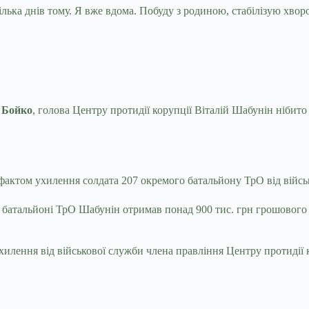
ілька днів тому. Я вже вдома. Побуду з родиною, стабілізую хв
р Бойко
, голова Центру протидії корупції Віталій Шабунін нібито
а фактом ухилення солдата 207 окремого батальйону ТрО від вій
 батальйоні ТрО Шабунін отримав понад 900 тис. грн грошового 
илення від військової служби члена правління Центру протидії 