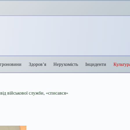
гроновини
Здоров’я
Нерухомість
Інциденти
Культур
від військової служби, «списався»