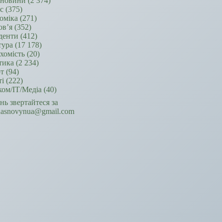
новини
(2 374)
ес
(375)
оміка
(271)
ов’я
(352)
денти
(412)
тура
(17 178)
хомість
(20)
тика
(2 234)
т
(94)
ті
(222)
ком/ІТ/Медіа
(40)
ань звертайтеся за
hasnovynua@gmail.com