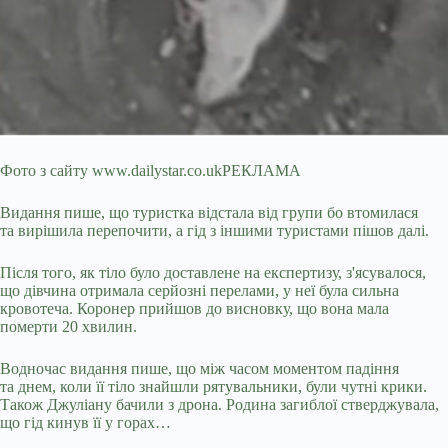
Фото з сайту www.dailystar.co.ukРЕКЛАМА
Видання пише, що туристка відстала від групи бо втомилася
та вирішила перепочити, а гід з іншими туристами пішов далі.
Після того, як тіло було доставлене на експертизу, з'ясувалося,
що дівчина отримала серйозні перелами, у неї була сильна
кровотеча. Коронер прийшов до висновку, що вона мала
померти 20 хвилин.
Водночас видання пише, що між часом моментом падіння
та днем, коли її тіло знайшли рятувальники, були чутні крики.
Також Джуліану бачили з дрона. Родина загиблої стверджувала,
що гід кинув її у горах…