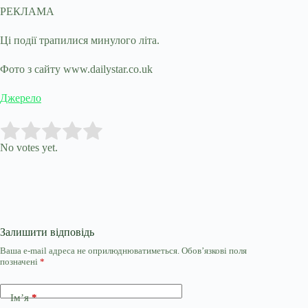
РЕКЛАМА
Ці події трапилися минулого літа.
Фото з сайту www.dailystar.co.uk
Джерело
Submit Rating
Rate this item:
No votes yet.
Залишити відповідь
Ваша e-mail адреса не оприлюднюватиметься.
Обов’язкові поля
позначені
*
Ім’я
*