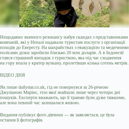
Нещодавно значного резонансу набув скандал з представниками
компаній, які у Непалі надавали туристам послуги з організації
походів до Евересту. На шахрайствах з
евакуацією та медичними
полісами ділки заробили близько 20 млн доларів. А в Індонезії
стався страшний випадок з туристкою, яка під час сходження
на гору впала у кратер вулкану, пролетівши кілька сотень метрів.
ВІДЕО ДНЯ
Як пише dailystar.co.uk, гід не повернувся за 26-річною
Джуліаною Марінс, тіло якої знайшли лише через чотири дні
пошуків. Експерти вважають, що її травми були дуже тяжкими,
але вона певний час залишалася живою.
Видання публікує фото дівчини — як заявляється, це була
остання її фотографія.