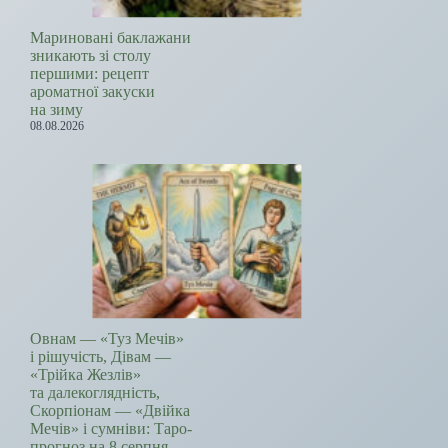
Мариновані баклажани
зникають зі столу
першими: рецепт
ароматної закуски
на зиму
08.08.2026
Овнам — «Туз Мечів»
і рішучість, Дівам —
«Трійка Жезлів»
та далекоглядність,
Скорпіонам — «Двійка
Мечів» і сумніви: Таро-
прогноз на 8 серпня