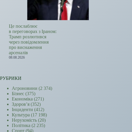
Це послаблює
в переговорах з Іраном:
Трамп розлютився
через повідомлення
про виснаження
арсеналів
08.08.2026
РУБРИКИ
Агроновини
(2 374)
Бізнес
(375)
Економіка
(271)
Здоров’я
(352)
Інциденти
(412)
Культура
(17 198)
Нерухомість
(20)
Політика
(2 235)
Спорт
(94)