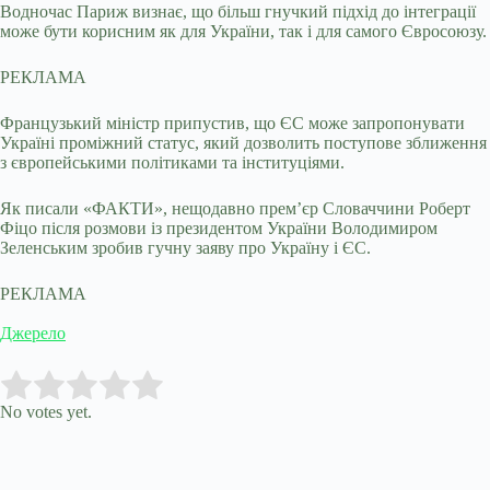
Водночас Париж визнає, що більш гнучкий підхід до інтеграції
може бути корисним як для України, так і для самого Євросоюзу.
РЕКЛАМА
Французький міністр припустив, що ЄС може запропонувати
Україні проміжний статус, який дозволить поступове зближення
з європейськими політиками та інституціями.
Як писали «ФАКТИ», нещодавно прем’єр Словаччини Роберт
Фіцо після розмови із президентом України Володимиром
Зеленським зробив гучну заяву про Україну і ЄС.
РЕКЛАМА
Джерело
Submit Rating
Rate this item:
No votes yet.