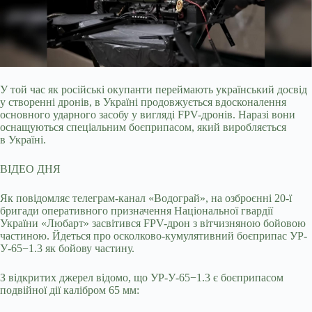
У той час як російські окупанти переймають український досвід
у створенні дронів, в Україні продовжується вдосконалення
основного ударного засобу у вигляді FPV-дронів.
Наразі вони
оснащуються спеціальним боєприпасом, який виробляється
в Україні.
ВІДЕО ДНЯ
Як повідомляє телеграм-канал «Водограй», на озброєнні 20-ї
бригади оперативного призначення Національної гвардії
України «Любарт» засвітився FPV-дрон з вітчизняною бойовою
частиною. Йдеться про осколково-кумулятивний боєприпас УР-
У-65−1.3 як бойову частину.
З відкритих джерел відомо, що УР-У-65−1.3 є боєприпасом
подвійної дії калібром 65 мм: