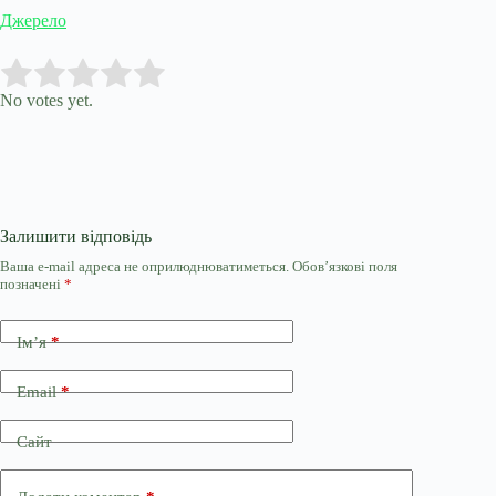
Джерело
Submit Rating
Rate this item:
No votes yet.
Залишити відповідь
Ваша e-mail адреса не оприлюднюватиметься.
Обов’язкові поля
позначені
*
Ім’я
*
Email
*
Сайт