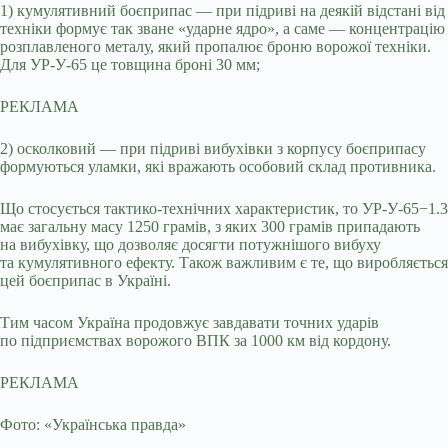
1) кумулятивний боєприпас — при підриві на деякій відстані від
техніки формує так зване «ударне ядро», а саме — концентрацію
розплавленого металу, який пропалює броню ворожої техніки.
Для УР-У-65 це товщина броні 30 мм;
РЕКЛАМА
2) осколковий — при підриві вибухівки з корпусу боєприпасу
формуються уламки, які вражають особовий склад противника.
Що стосується тактико-технічних характеристик, то УР-У-65−1.3
має загальну масу 1250 грамів, з яких 300 грамів припадають
на вибухівку, що дозволяє досягти потужнішого вибуху
та кумулятивного ефекту. Також важливим є те, що виробляється
цей боєприпас в Україні.
Тим часом Україна продовжує завдавати точних ударів
по підприємствах ворожого ВПК за 1000 км від кордону.
РЕКЛАМА
Фото: «Українська правда»