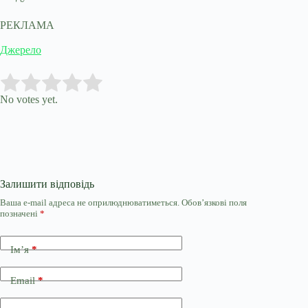
РЕКЛАМА
Джерело
Submit Rating
Rate this item:
No votes yet.
Залишити відповідь
Ваша e-mail адреса не оприлюднюватиметься.
Обов’язкові поля
позначені
*
Ім’я
*
Email
*