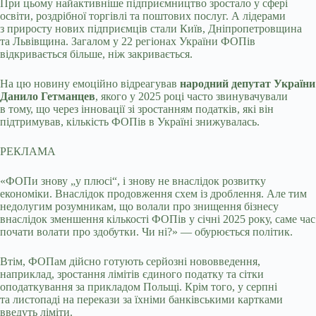
При цьому найактивніше підприємництво зростало у сфері
освіти, роздрібної торгівлі та поштових послуг. А лідерами
з приросту нових підприємців стали Київ, Дніпропетровщина
та Львівщина. Загалом у 22 регіонах України ФОПів
відкривається більше, ніж закривається.
На цю новину емоційно відреагував
народний депутат України
Данило Гетманцев
, якого у 2025 році часто звинувачували
в тому, що через інновації зі зростанням податків, які він
підтримував, кількість ФОПів в Україні знижувалась.
РЕКЛАМА
«ФОПи знову „у плюсі“, і знову не внаслідок розвитку
економіки. Внаслідок продовження схем із дроблення. Але тим
недолугим розумникам, що волали про знищення бізнесу
внаслідок зменшення кількості ФОПів у січні 2025 року, саме час
почати волати про здобутки. Чи ні?» — обурюється політик.
Втім, ФОПам дійсно готують серйозні нововведення,
наприклад, зростання лімітів єдиного податку та сітки
оподаткування за прикладом Польщі. Крім того, у серпні
та листопаді на перекази за їхніми банківськими картками
введуть ліміти.