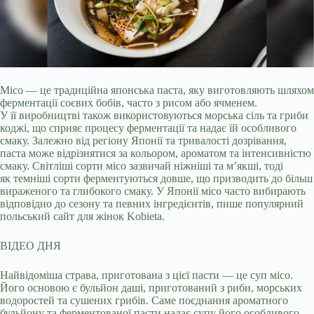
Місо — це традиційна японська паста, яку виготовляють шляхом
ферментації соєвих бобів, часто з рисом або ячменем.
У її виробництві також використовуються морська
сіль та гриби
коджі, що сприяє процесу ферментації та надає їй особливого
смаку. Залежно від регіону Японії та тривалості дозрівання,
паста може відрізнятися за кольором, ароматом та інтенсивністю
смаку. Світліші сорти місо зазвичай ніжніші та м’якші, тоді
як темніші сорти ферментуються довше, що призводить до більш
вираженого та глибокого смаку. У Японії місо часто вибирають
відповідно до сезону та певних інгредієнтів, пише популярний
польський сайт для жінок Kobieta.
ВІДЕО ДНЯ
Найвідоміша страва, приготована з цієї пасти — це суп місо.
Його основою є бульйон даші, приготований з риби, морських
водоростей та сушених грибів. Саме поєднання ароматного
бульйону та ферментованої пасти надає супу його особливого