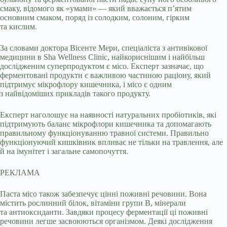
смаку, відомого як «умами» — який вважається п’ятим
основним смаком, поряд із солодким, солоним, гірким
та кислим.
За словами доктора Вісенте Мери, спеціаліста з антивікової
медицини в Sha Wellness Clinic, найкориснішим і найбільш
дослідженим суперпродуктом є місо. Експерт зазначає, що
ферментовані продукти є важливою частиною раціону, який
підтримує мікрофлору кишечника, і місо є одним
з найвідоміших прикладів такого продукту.
Експерт наголошує на наявності натуральних пробіотиків, які
підтримують баланс мікрофлори кишечника та допомагають
правильному функціонуванню травної системи. Правильно
функціонуючий кишківник впливає не тільки на травлення, але
й на імунітет і загальне самопочуття.
РЕКЛАМА
Паста місо також забезпечує цінні поживні речовини. Вона
містить рослинний білок, вітаміни групи В, мінерали
та антиоксиданти. Завдяки процесу ферментації ці поживні
речовини легше засвоюються організмом. Деякі дослідження