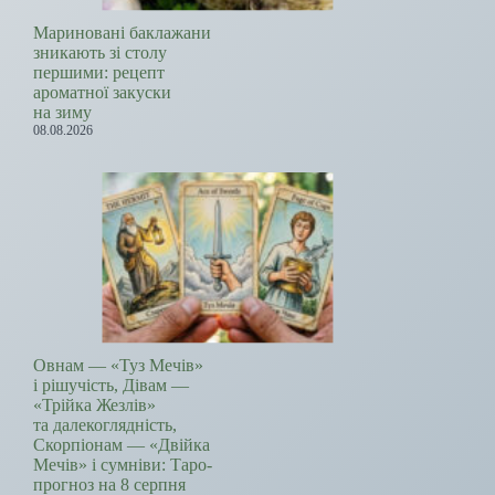
Мариновані баклажани
зникають зі столу
першими: рецепт
ароматної закуски
на зиму
08.08.2026
Овнам — «Туз Мечів»
і рішучість, Дівам —
«Трійка Жезлів»
та далекоглядність,
Скорпіонам — «Двійка
Мечів» і сумніви: Таро-
прогноз на 8 серпня