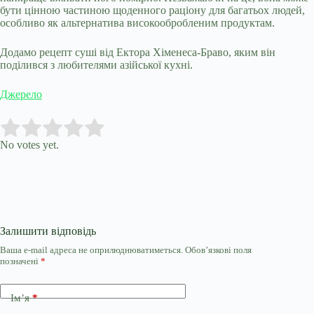
бути цінною частиною щоденного раціону для багатьох людей,
особливо як альтернатива високообробленим продуктам.
Додамо рецепт суші від Ектора Хіменеса-Браво, яким він
поділився з любителями азійської кухні.
Джерело
Submit Rating
Rate this item:
No votes yet.
Залишити відповідь
Ваша e-mail адреса не оприлюднюватиметься.
Обов’язкові поля
позначені
*
Ім’я
*