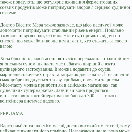
також показують, що регулярне вживання ферментованих
соєвих продуктів може підтримувати здоров'я серцево-судинної
системи.
Доктор Вісенте Мера також зазначає, що місо насичує і може
допомогти підтримувати стабільний рівень енергії. Повільно
засвоювані вуглеводи, які вона містить, сприяють відчуттю
ситості, що може бути корисним для тих, хто стежить за своєю
вагою.
Хоча більшість людей асоціюють місо переважно з традиційним
японським супом, ця паста має набагато ширший спектр
кулінарного застосування. Її можна додавати до соусів,
маринадів, овочевих страв та заправок для салатів. Її насичений
смак добре поєднується з тофу, грибами, овочами та рисом.
Місо-пасту можна придбати як в азійських магазинах, так
і у великих супермаркетах. Зазвичай вона продається
в пластикових контейнерах вагою близько 300 г — такого
контейнера вистачає надовго.
РЕКЛАМА
Варто пам’ятати, що місо має відносно високий вміст солі, тому
найкраще вживати його помірно. Незважаючи на це, вона може