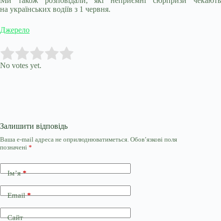
Ми також розповідали, які неприємні сюрпризи чекають
на українських водіїв з 1 червня.
Джерело
Submit Rating
Rate this item:
No votes yet.
Залишити відповідь
Ваша e-mail адреса не оприлюднюватиметься.
Обов’язкові поля
позначені
*
Ім’я
*
Email
*
Сайт