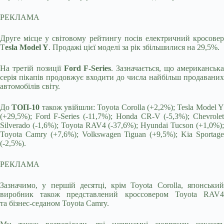
РЕКЛАМА
Друге місце у світовому рейтингу посів електричний кросовер
T
esla Model Y
. Продажі цієї моделі за рік збільшилися на 29,5%.
На третій позиції
Ford F-Series
. Зазначається, що американськ
серія пікапів продовжує входити до числа найбільш продаваних
автомобілів світу.
До
ТОП-10
також увійшли: Toyota Corolla (+2,2%); Tesla Model 
(+29,5%); Ford F-Series (-11,7%); Honda CR-V (-5,3%); Chevrolet
Silverado (-1,6%); Toyota RAV4 (-37,6%); Hyundai Tucson (+1,0%);
Toyota Camry (+7,6%); Volkswagen Tiguan (+9,5%); Kia Sportage
(-2,5%).
РЕКЛАМА
Зазначимо, у першій десятці, крім Toyota Corolla, японський
виробник також представлений кроссовером Toyota RAV4
та бізнес-седаном Toyota Camry.