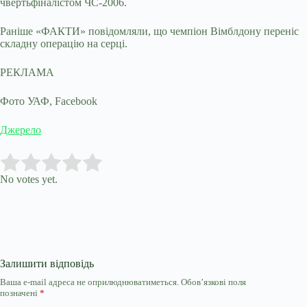
чвертьфіналістом ЧС-2006.
Раніше «ФАКТИ» повідомляли, що чемпіон Вімблдону переніс
складну операцію на серці.
РЕКЛАМА
Фото УАФ, Facebook
Джерело
Submit Rating
Rate this item:
No votes yet.
Залишити відповідь
Ваша e-mail адреса не оприлюднюватиметься.
Обов’язкові поля
позначені
*