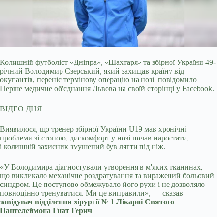
Колишній футболіст «Дніпра», «Шахтаря» та збірної України 49-
річний Володимир Єзерський, який захищав країну від
окупантів, переніс термінову
операцію на нозі, повідомило
Перше медичне об'єднання Львова на своїй сторінці у Facebook.
ВІДЕО ДНЯ
Виявилося, що тренер збірної України U19 мав хронічні
проблеми зі стопою, дискомфорт у нозі почав наростати,
і колишній захисник змушений був лягти під ніж.
«У Володимира діагностували утворення в м'яких тканинах,
що викликало механічне роздратування та виражений больовий
синдром. Це поступово обмежувало його рухи і не дозволяло
повноцінно тренуватися. Ми це виправили», — сказав
завідувач відділення хірургії № 1 Лікарні Святого
Пантелеймона Гнат Герич
.