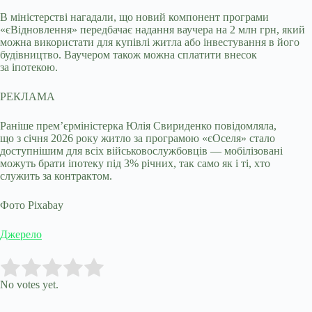
В міністерстві нагадали, що новий компонент програми
«єВідновлення» передбачає надання ваучера на 2 млн грн, який
можна використати для купівлі житла або інвестування в його
будівництво. Ваучером також можна сплатити внесок
за іпотекою.
РЕКЛАМА
Раніше прем’єрміністерка Юлія Свириденко повідомляла,
що з січня 2026 року житло за програмою «єОселя» стало
доступнішим для всіх військовослужбовців — мобілізовані
можуть брати іпотеку під 3% річних, так само як і ті, хто
служить за контрактом.
Фото Pixabay
Джерело
Submit Rating
Rate this item:
No votes yet.