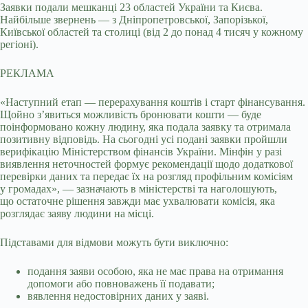
Заявки подали мешканці 23 областей України та Києва.
Найбільше звернень — з Дніпропетровської, Запорізької,
Київської областей та столиці (від 2 до понад 4 тисяч у кожному
регіоні).
РЕКЛАМА
«Наступний етап — перерахування коштів і старт фінансування.
Щойно з’явиться можливість бронювати кошти — буде
поінформовано кожну людину, яка подала заявку та отримала
позитивну відповідь. На сьогодні усі подані заявки пройшли
верифікацію Міністерством фінансів України. Мінфін у разі
виявлення неточностей формує рекомендації щодо додаткової
перевірки даних та передає їх на розгляд профільним комісіям
у громадах», — зазначають в міністерстві та наголошують,
що остаточне рішення завжди має ухвалювати комісія, яка
розглядає заяву людини на місці.
Підставами для відмови можуть бути виключно:
подання заяви особою, яка не має права на отримання
допомоги або повноважень її подавати;
вявлення недостовірних даних у заяві.