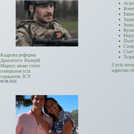
Агро
Бізн
Екон
Здор
Інци
Куль
Неру
Полі
Спор
Стат
Кадрова реформа
Теле
Драпатого: Валерій
З усіх пит
Маркус може стати
адресою c
генералом усіх
сержантів ЗСУ
06.08.2026