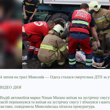
4 липня на трасі Миколаїв — Одеса сталася смертельна ДТП за уч
ВІДЕО ДНЯ
Водій
автомобіля марки Nissan Murano виїхав на зустрічну смугу 
засіб перекинувся та виїхав на зустрічну смугу і зіткнувся з ва
застави, повідомила Миколаївська обласна прокуратура.