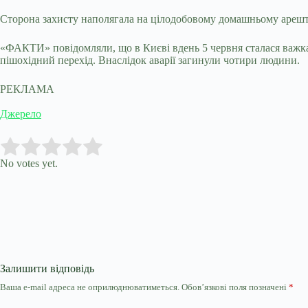
Сторона захисту наполягала на цілодобовому домашньому арешті,
«ФАКТИ» повідомляли, що в Києві вдень 5 червня сталася важка 
пішохідний перехід. Внаслідок аварії загинули чотири людини.
РЕКЛАМА
Джерело
Submit Rating
Rate this item:
No votes yet.
Залишити відповідь
Ваша e-mail адреса не оприлюднюватиметься.
Обов’язкові поля позначені
*