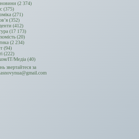
новини
(2 374)
ес
(375)
оміка
(271)
ов’я
(352)
денти
(412)
тура
(17 173)
хомість
(20)
тика
(2 234)
т
(94)
ті
(222)
ком/ІТ/Медіа
(40)
ань звертайтеся за
hasnovynua@gmail.com