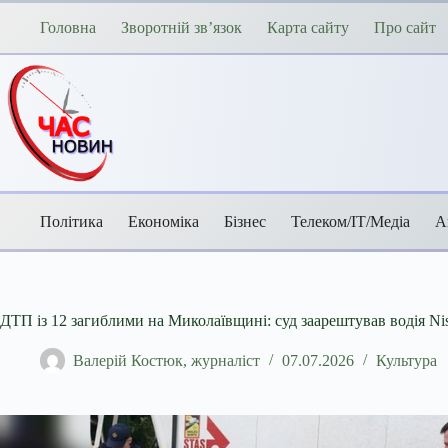
Перейти
до
Головна
Зворотній зв’язок
Карта сайту
Про сайт
вмісту
Політика
Економіка
Бізнес
Телеком/ІТ/Медіа
А
ДТП із 12 загиблими на Миколаївщині: суд заарештував водія Nis
Валерій Костюк, журналіст
07.07.2026
Культура