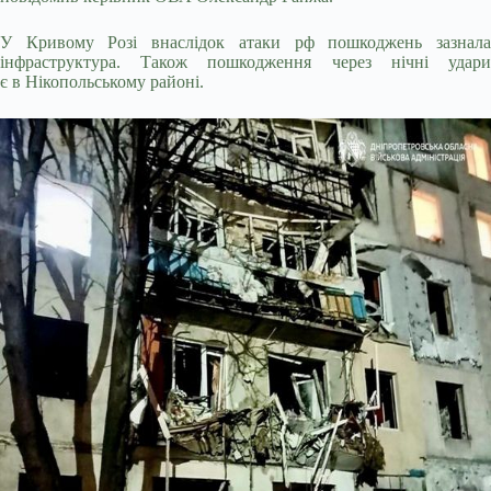
У Кривому Розі внаслідок атаки рф пошкоджень зазнала
інфраструктура. Також пошкодження через нічні удари
є в Нікопольському районі.