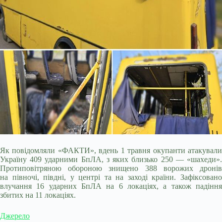
Як повідомляли «ФАКТИ», вдень 1 травня окупанти атакували
Україну 409 ударними БпЛА, з яких близько 250 — «шахеди».
Протиповітряною обороною знищено 388 ворожих дронів
на півночі, півдні, у центрі та на заході країни. Зафіксовано
влучання 16 ударних БпЛА на 6 локаціях, а також падіння
збитих на 11 локаціях.
Джерело