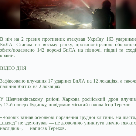
В ніч на 2 травня противник атакував Україну 163 ударними
БпЛА. Станом на восьму ранку, протиповітряною обороною
збито/подавлено 142 ворожі БпЛА на півночі, півдні та
сході
країни.
ВІДЕО ДНЯ
Зафіксовано влучання 17 ударних БпЛА на 12 локаціях, а також
падіння збитих на 2 локаціях.
У Шевченківському районі Харкова російський дрон влучив
у 12-й поверх будинку, повідомив міський голова Ігор Терехов.
«Чоловік зазнав осколкові поранення грудної клітини. На щастя,
„шахед“ не здетонував — це дозволило уникнути значно тяжких
наслідків», — написав Терехов.