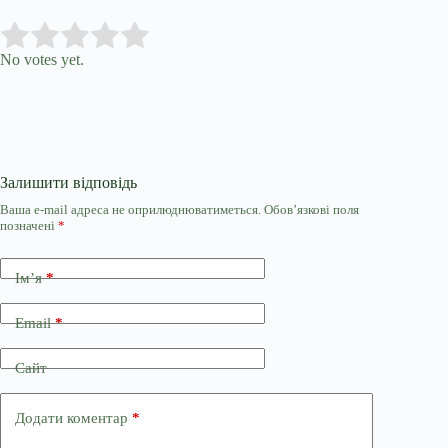
Submit Rating
Rate this item:
No votes yet.
Залишити відповідь
Ваша e-mail адреса не оприлюднюватиметься.
Обов’язкові поля
позначені
*
Ім’я
*
Email
*
Сайт
Додати коментар
*