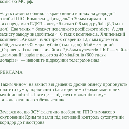
комісією МО рф.
«Суть схеми особливо яскраво видно в цінах на „народні“
засоби ППО. Комплекс „Цитадель“ з 30-мм гарматою
та снарядами з ЕДКВ коштує близько 0,6 млрд рублів (8,3 млн
дол). Два таких = бюджет невеликого російського міста. А для
захисту заводу знадобиться 4−6 таких комплексів. Хлипенький
комплекс „Анклав“ із чотирьох спарених 12,7-мм кулеметів
обійдеться в 0,35 млрд рублів (5 млн дол). Майже марний
„Стрілець“ із парою звичайних 7,62-мм кулеметів ПКТ — майже
„дармовий“ варіант всього за 40 мільйонів (600 тисяч
доларів)», — наводить підрахунки телеграм-канал.
РЕКЛАМА
Таким чином, на захист від дешевих дронів бізнесу пропонують
платити суми, порівнянні з багаторічними бюджетами цілих
муніципалітетів. І все це — під соусом «патріотизму»
та «оперативного забезпечення».
Зауважимо, що ЗСУ фактично позбавили ППО тимчасово
окупований Крим та взяли під вогневий контроль сухопутний
коридор до півострова.