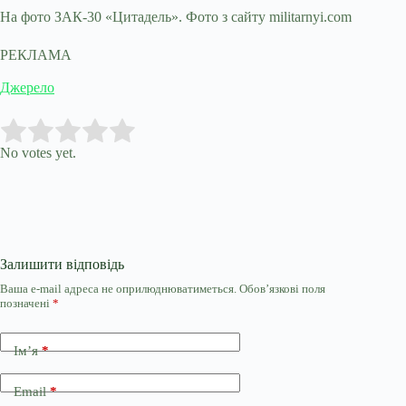
На фото ЗАК-30 «Цитадель». Фото з сайту militarnyi.com
РЕКЛАМА
Джерело
Submit Rating
Rate this item:
No votes yet.
Залишити відповідь
Ваша e-mail адреса не оприлюднюватиметься.
Обов’язкові поля
позначені
*
Ім’я
*
Email
*