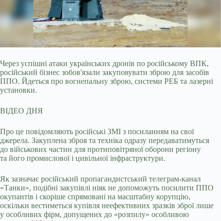
Через успішні атаки українських дронів по російському ВПК,
російський бізнес зобов'язали закуповувати зброю для засобів
ППО. Йдеться про вогнепальну зброю, системи
РЕБ та лазерні
установки.
ВІДЕО ДНЯ
Про це повідомляють російські ЗМІ з посиланням на свої
джерела. Закуплена зброя та техніка одразу передаватимуться
до військових частин для протиповітряної оборони регіону
та його промислової і цивільної інфраструктури.
Як зазначає російський пропагандистський телеграм-канал
«Танки», подібні закупівлі ніяк не допоможуть посилити ППО
окупантів і скоріше спрямовані на масштабну корупцію,
оскільки вестиметься купівля неефективних зразків зброї лише
у особливих фірм, допущених до «розпилу» особливою