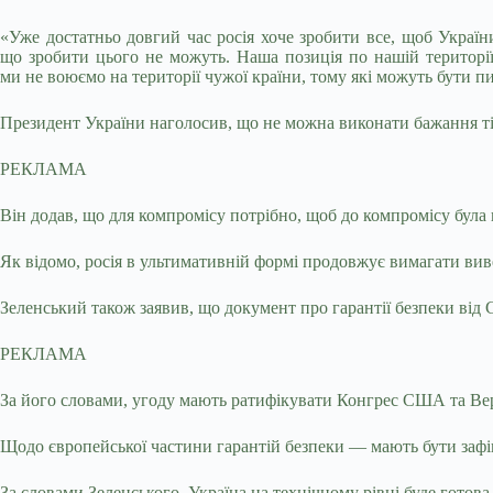
«Уже достатньо довгий час росія хоче зробити все, щоб України
що зробити цього не можуть. Наша позиція по нашій території,
ми не воюємо на території чужої країни, тому які можуть бути п
Президент України наголосив, що не можна виконати бажання ті
РЕКЛАМА
Він додав, що для компромісу потрібно, щоб до компромісу була 
Як відомо, росія в ультимативній формі продовжує вимагати вив
Зеленський також заявив, що документ про гарантії безпеки від
РЕКЛАМА
За його словами, угоду мають ратифікувати Конгрес США та Вер
Щодо європейської частини гарантій безпеки — мають бути зафікс
За словами Зеленського, Україна на технічному рівні буде готова