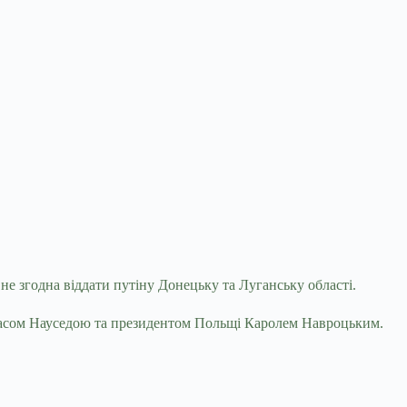
 не згодна віддати путіну Донецьку та Луганську
області.
анасом Науседою та президентом Польщі Каролем Навроцьким.