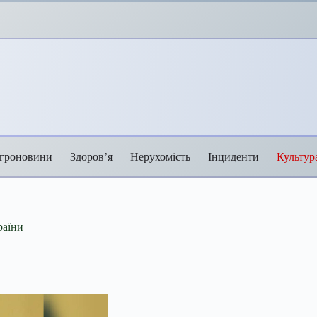
гроновини
Здоров’я
Нерухомість
Інциденти
Культур
раїни