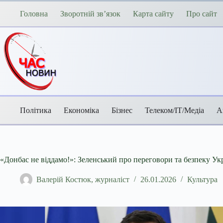
Перейти
до
Головна
Зворотній зв’язок
Карта сайту
Про сайт
вмісту
Політика
Економіка
Бізнес
Телеком/ІТ/Медіа
А
«Донбас не віддамо!»: Зеленський про переговори та безпеку Ук
Валерій Костюк, журналіст
26.01.2026
Культура