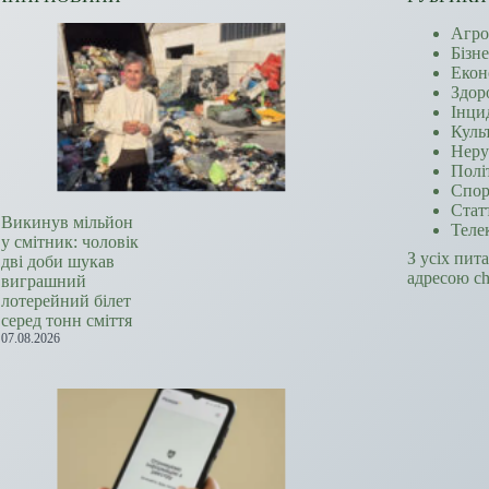
Агро
Бізн
Екон
Здор
Інци
Куль
Неру
Полі
Спор
Стат
Викинув мільйон
Теле
у смітник: чоловік
З усіх пит
дві доби шукав
адресою c
виграшний
лотерейний білет
серед тонн сміття
07.08.2026