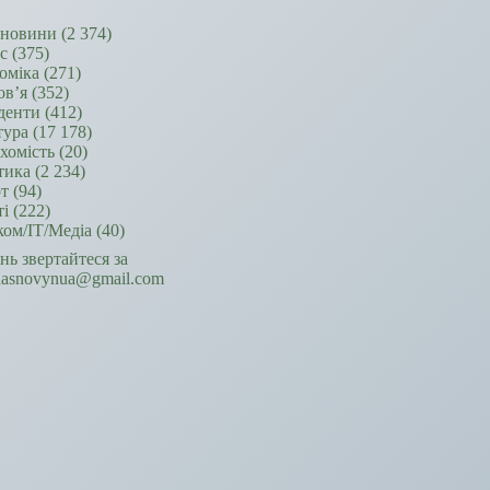
новини
(2 374)
ес
(375)
оміка
(271)
ов’я
(352)
денти
(412)
тура
(17 178)
хомість
(20)
тика
(2 234)
т
(94)
ті
(222)
ком/ІТ/Медіа
(40)
ань звертайтеся за
hasnovynua@gmail.com