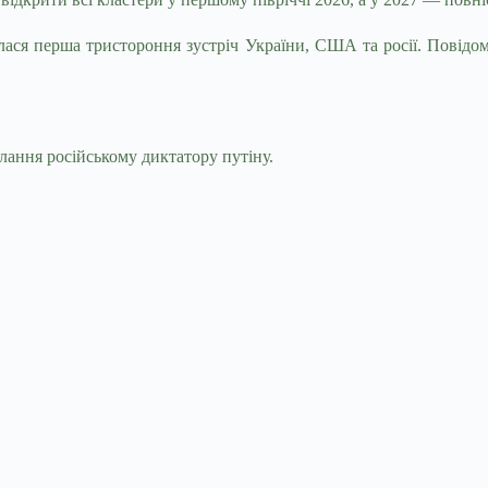
лася перша тристороння зустріч України, США та росії. Повідо
ання російському диктатору путіну.