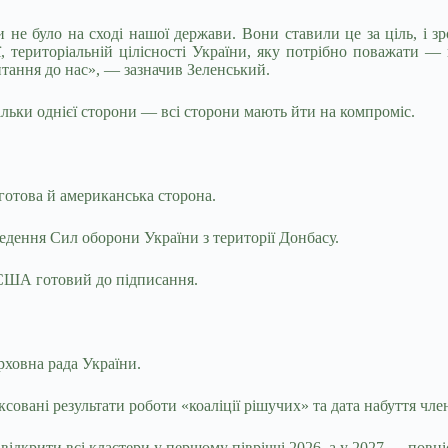
 не було на сході нашої держави. Вони ставили це за ціль, і зр
 територіальній цілісності України, яку потрібно поважати — 
итання до нас», — зазначив Зеленський.
льки однієї сторони — всі сторони мають йти на компроміс.
готова й американська сторона.
едення Сил оборони України з території Донбасу.
 США готовий до підписання.
ховна рада України.
овані результати роботи «коаліції рішучих» та дата набуття чле
 відкрити всі кластери у першому півріччі 2026, а у 2027 — повн