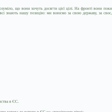
озуміло, що вони хочуть досягти цієї цілі. На фронті вони поки
всі знають нашу позицію: ми воюємо за свою державу, за своє,
нства в ЄС.
істю готова до вступу в ЄС на «технічному рівні».