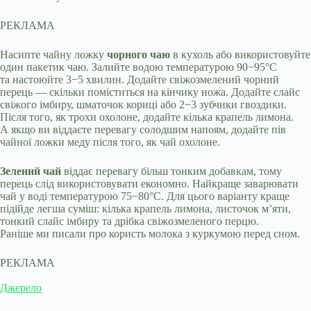
РЕКЛАМА
Насипте чайну ложку
чорного чаю
в кухоль або використовуйте
один пакетик чаю. Залийте водою температурою 90−95°C
та настоюйте 3−5 хвилин. Додайте свіжозмелений чорний
перець — скільки поміститься на кінчику ножа. Додайте слайс
свіжого імбиру, шматочок кориці або 2−3 зубчики гвоздики.
Після того, як трохи охолоне, додайте кілька крапель лимона.
А якщо ви віддаєте перевагу солодшим напоям, додайте пів
чайної ложки меду після того, як чай охолоне.
Зелений чай
віддає перевагу більш тонким добавкам, тому
перець слід використовувати економно. Найкраще заварювати
чай у воді температурою 75−80°C. Для цього варіанту краще
підійде легша суміш: кілька крапель лимона, листочок м’яти,
тонкий слайс імбиру та дрібка свіжозмеленого перцю.
Раніше ми писали про користь молока з куркумою перед сном.
РЕКЛАМА
Джерело