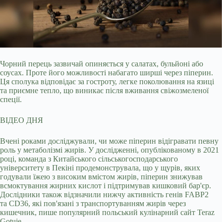
Чорний перець зазвичай опиняється у салатах, бульйоні або
соусах. Проте його можливості набагато ширші через піперин.
Ця сполука відповідає за гостроту, легке
поколювання на язиці
та приємне тепло, що виникає після вживання свіжозмеленої
спеції.
ВІДЕО ДНЯ
Вчені роками досліджували, чи може піперин відігравати певну
роль у метаболізмі жирів. У дослідженні, опублікованому в 2021
році, команда з Китайського сільськогосподарського
університету в Пекіні продемонструвала, що у щурів, яких
годували їжею з високим вмістом жирів, піперин знижував
всмоктування жирних кислот і підтримував кишковий бар'єр.
Дослідники також відзначили нижчу активність генів FABP2
та CD36, які пов'язані з транспортуванням жирів через
кишечник, пише популярний польський кулінарний сайт Teraz
Gotuje.