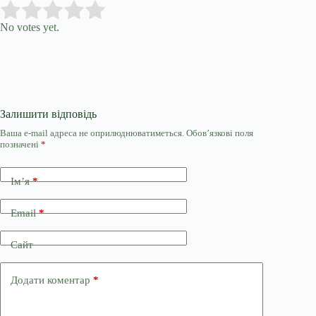
Submit Rating
Rate this item:
No votes yet.
Залишити відповідь
Ваша e-mail адреса не оприлюднюватиметься.
Обов’язкові поля
позначені
*
Ім’я
*
Email
*
Сайт
Додати коментар
*