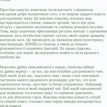
Простіше кажучи, кишечник після контакту з піперином
нагадував добре налаштоване сито, а не широко відкриті ворота
для надлишку жиру. Це важлива підказка, оскільки жир,
що відкладається глибше, навколо органів, часто йде рука
об руку з хронічним запаленням та слабшою реакцією інсуліну.
Тому, якщо кишечник ефективніше регулює контакт з харчовими
жирами, весь метаболізм отримує сигнал, який сприяє кращому
контролю ваги. Це призводить до зниження рівня холестерину,
тригліцеридів, ЛПНЩ та глюкози, а також до більшої
різноманітності кишкових бактерій. Це цікава підказка,
особливо для людей, які відчувають млявість після щільного
прийому їжі.
Невелика дрібка свіжозмеленого перцю, скибочка імбиру
та дрібка кориці — це все, що вам потрібно для ранкового чаю.
Цей напій зігріє вас, підсилить смак і може стати невеликою
частиною вашого щоденного розпорядку для тих, хто хоче
харчуватися легше, простіше та більш усвідомлено. Найкраще
починати пити м’який перцевий чай. Цей напій призначений
для зігрівання, посилення смаку та сприяння травленню,
а не для обпалення горла. Важлива невелика кількість спецій
та свіжий помел, оскільки смак перцю швидко випаровується
після помелу.