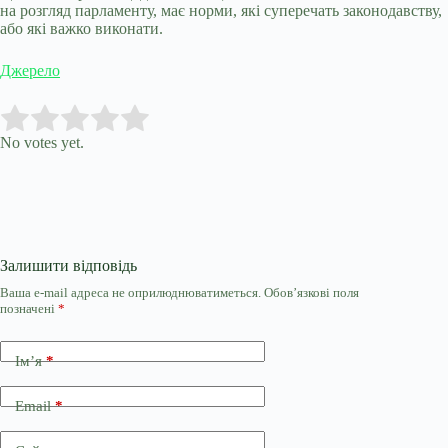
на розгляд парламенту, має норми, які суперечать законодавству,
або які важко виконати.
Джерело
Submit Rating
Rate this item:
No votes yet.
Залишити відповідь
Ваша e-mail адреса не оприлюднюватиметься.
Обов’язкові поля
позначені
*
Ім’я
*
Email
*