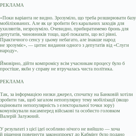
РЕКЛАМА
«Поки варіанта не видно. Зрозуміло, що треба розширювати базу
мобілізованих. Але як це зробити без каральних заходів для
ухилянтів, незрозуміло. Очевидно, прибиратимемо бронь для
депутатів, чиновників тощо, щоб показати, що всі рівні.
Практичного сенсу у цьому небагато, але інакше народ
не зрозуміє», — цитиє видання одного з депутатів від «Слуги
народу».
Ймовірно, дійти компромісу всім учасникам процесу було б
простіше, якби у справу не втручалась чиста політика.
РЕКЛАМА
Так, за інформацією низки джерел, спочатку на Банковій хотіли
зробити так, щоб загалом непопулярну тему мобілізації (якщо
оцінювати непопулярність з електоральної точки зору)
комунікували насамперед військові та особисто головком
Валерій Залужний.
У результаті з цієї ідеї особливо нічого не вийшло — хоча
й рішення повернути законопроект до Кабміну було подано