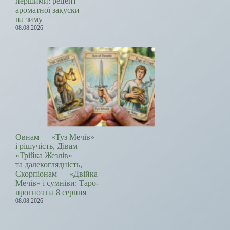
першими: рецепт
ароматної закуски
на зиму
08.08.2026
Овнам — «Туз Мечів»
і рішучість, Дівам —
«Трійка Жезлів»
та далекоглядність,
Скорпіонам — «Двійка
Мечів» і сумніви: Таро-
прогноз на 8 серпня
08.08.2026