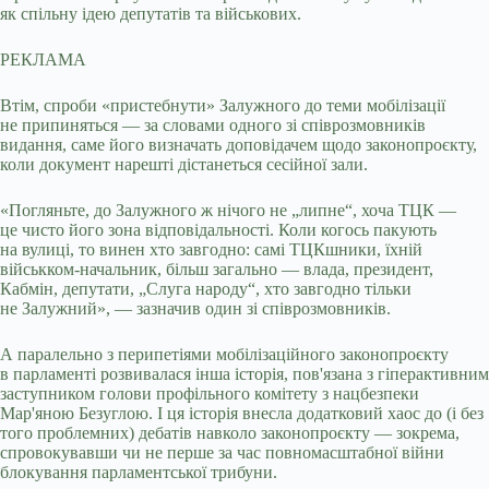
як спільну ідею депутатів та військових.
РЕКЛАМА
Втім, спроби «пристебнути» Залужного до теми мобілізації
не припиняться — за словами одного зі співрозмовників
видання, саме його визначать доповідачем щодо законопроєкту,
коли документ нарешті дістанеться сесійної зали.
«Погляньте, до Залужного ж нічого не „липне“, хоча ТЦК —
це чисто його зона відповідальності. Коли когось пакують
на вулиці, то винен хто завгодно: самі ТЦКшники, їхній
військком-начальник, більш загально — влада, президент,
Кабмін, депутати, „Слуга народу“, хто завгодно тільки
не Залужний», — зазначив один зі співрозмовників.
А паралельно з перипетіями мобілізаційного законопроєкту
в парламенті розвивалася інша історія, пов'язана з гіперактивним
заступником голови профільного комітету з нацбезпеки
Мар'яною Безуглою. І ця історія внесла додатковий хаос до (і без
того проблемних) дебатів навколо законопроєкту — зокрема,
спровокувавши чи не перше за час повномасштабної війни
блокування парламентської трибуни.