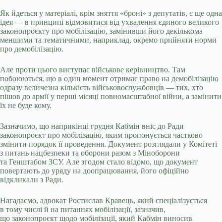
Як йдеться у матеріалі, крім зняття «броні» з депутатів, є ще одна
ідея — в принципі відмовитися від ухвалення єдиного великого
законопроєкту про мобілізацію, замінивши його декількома
меншими та тематичними, наприклад, окремо прийняти норми
про демобілізацію.
Але проти цього виступає військове керівництво. Там
побоюються, що в один момент отримає право на демобілізацію
одразу величезна кількість військовослужбовців — тих, хто
пішов до армії у перші місяці повномасштабної війни, а замінити
їх не буде кому.
Зазначимо, що наприкінці грудня Кабмін вніс до Ради
законопроєкт про мобілізацію, яким пропонується частково
змінити порядок її проведення. Документ розглядали у Комітеті
з питань нацбезпеки та оборони разом з Міноборони
та Генштабом ЗСУ. Але згодом стало відомо, що документ
повертають до уряду на доопрацювання, його офіційно
відкликали з Ради.
Нагадаємо, адвокат Ростислав Кравець, який спеціалізується
в тому числі й на питаннях мобілізації, зазначив,
що законопроєкт щодо мобілізації, який Кабмін виносив