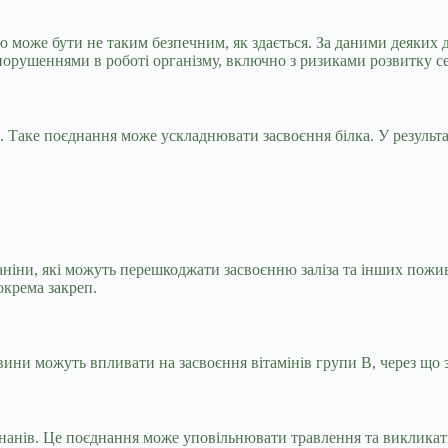
ю може бути не таким безпечним, як здається. За даними деяких 
порушеннями в роботі організму, включно з ризиками розвитку с
 Таке поєднання може ускладнювати засвоєння білка. У результат
аніни, які можуть перешкоджати засвоєнню заліза та інших пожи
окрема закреп.
ини можуть впливати на засвоєння вітамінів групи B, через що з
ананів. Це поєднання може уповільнювати травлення та виклика