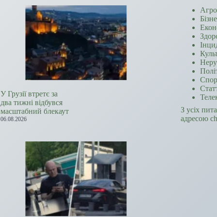
Агро
Бізн
Екон
Здор
Інци
Куль
Неру
Полі
Спор
Стат
У Грузії втретє за
Теле
два тижні відбувся
З усіх пит
масштабний блекаут
адресою c
06.08.2026