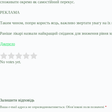
споживати окремо як самостійний перекус.
РЕКЛАМА
Таким чином, попри користь яєць, важливо звертати увагу на їх
Раніше лікарі назвали найкращий сніданок для зниження рівня х
Джерело
Submit Rating
Rate this item:
No votes yet.
Залишити відповідь
Ваша e-mail адреса не оприлюднюватиметься.
Обов’язкові поля позначені
*