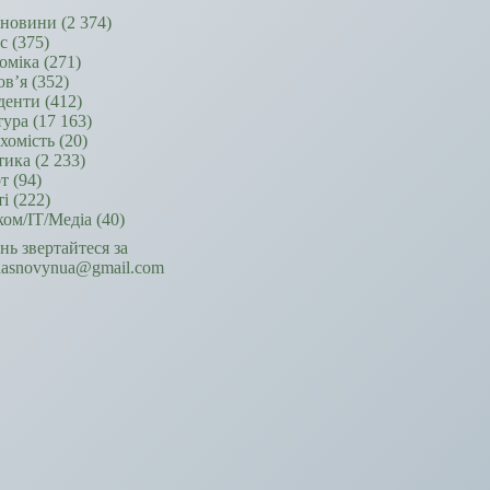
новини
(2 374)
ес
(375)
оміка
(271)
ов’я
(352)
денти
(412)
тура
(17 163)
хомість
(20)
тика
(2 233)
т
(94)
ті
(222)
ком/ІТ/Медіа
(40)
ань звертайтеся за
hasnovynua@gmail.com