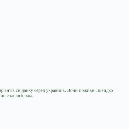
ріантів сніданку серед українців. Вони
поживні, швидко
ише radioclub.ua.