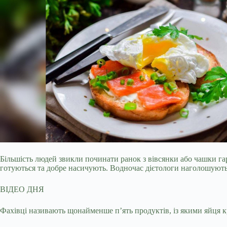
Більшість людей звикли починати ранок з вівсянки або чашки га
готуються та добре насичують. Водночас дієтологи наголошують: 
ВІДЕО ДНЯ
Фахівці називають щонайменше п’ять продуктів, із якими яйця 