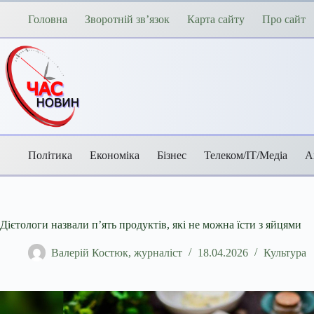
Перейти
до
Головна
Зворотній зв’язок
Карта сайту
Про сайт
вмісту
Політика
Економіка
Бізнес
Телеком/ІТ/Медіа
А
Дієтологи назвали п’ять продуктів, які не можна їсти з яйцями
Валерій Костюк, журналіст
18.04.2026
Культура