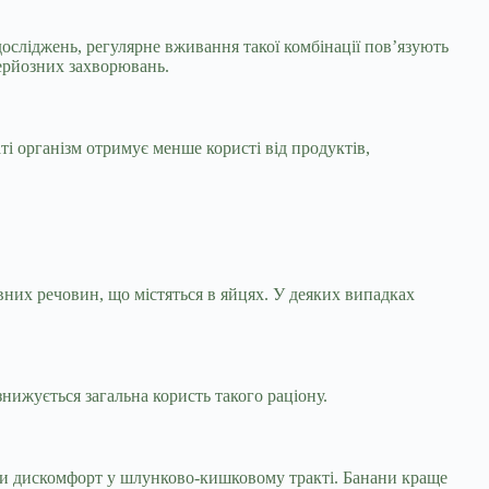
досліджень, регулярне вживання такої комбінації пов’язують
ерйозних захворювань.
і організм отримує менше користі від продуктів,
вних речовин, що містяться в яйцях. У деяких випадках
нижується загальна користь такого раціону.
ти дискомфорт у шлунково-кишковому тракті. Банани краще