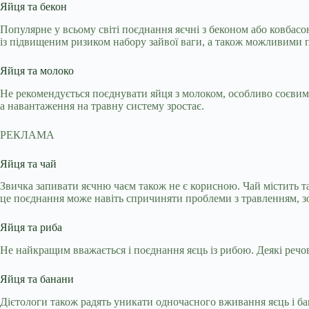
Яйця та бекон
Популярне у всьому світі поєднання яєчні з беконом або ковбасо
із підвищеним ризиком набору зайвої ваги, а також можливими 
Яйця та молоко
Не рекомендується поєднувати яйця з молоком, особливо соєвим.
а навантаження на травну систему зростає.
РЕКЛАМА
Яйця та чай
Звичка запивати яєчню чаєм також не є корисною. Чай містить т
це поєднання може навіть спричиняти проблеми з травленням, з
Яйця та риба
Не найкращим вважається і поєднання яєць із рибою. Деякі речов
Яйця та банани
Дієтологи також радять уникати одночасного вживання яєць і б