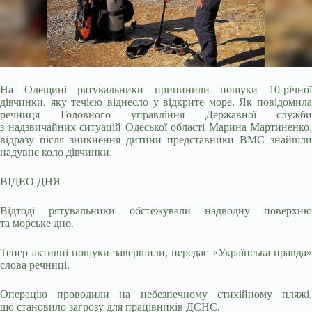
На Одещині рятувальники припинили пошуки 10-річної
дівчинки, яку течією віднесло у відкрите море. Як повідомила
речниця Головного управління Державної служби
з
надзвичайних ситуацій Одеської області Марина Мартиненко,
відразу після зникнення дитини представники ВМС знайшли
надувне коло дівчинки.
ВІДЕО ДНЯ
Відтоді рятувальники обстежували надводну поверхню
та морське дно.
Тепер активні пошуки завершили, передає «Українська правда»
слова речниці.
Операцію проводили на небезпечному стихійному пляжі,
що становило загрозу для працівників ДСНС.