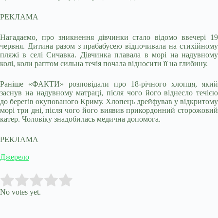
РЕКЛАМА
Нагадаємо, про зникнення дівчинки стало відомо ввечері 19
червня. Дитина разом з прабабусею відпочивала на стихійному
пляжі в селі Сичавка. Дівчинка плавала в морі на надувному
колі, коли раптом сильна течія почала відносити її на глибину.
Раніше «ФАКТИ» розповідали про 18-річного хлопця, який
заснув на надувному матраці, після чого його віднесло течією
до берегів окупованого Криму. Хлопець дрейфував у відкритому
морі три дні, після чого його виявив прикордонний сторожовий
катер. Чоловіку знадобилась медична допомога.
РЕКЛАМА
Джерело
Submit Rating
Rate this item:
No votes yet.