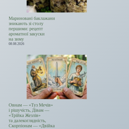
Мариновані баклажани
зникають зі столу
першими: рецепт
ароматної закуски
на зиму
08.08.2026
Овнам — «Туз Мечів»
і рішучість, Дівам —
«Трійка Жезлів»
та далекоглядність,
Скорпіонам — «Двійка