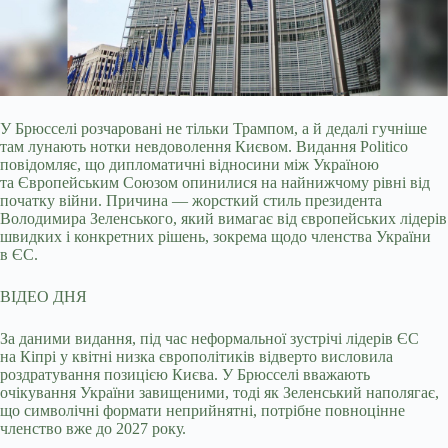
У Брюсселі розчаровані не тільки Трампом, а й дедалі гучніше
там лунають нотки невдоволення Києвом. Видання Politico
повідомляє, що дипломатичні відносини між Україною
та Європейським Союзом опинилися на найнижчому рівні від
початку війни. Причина — жорсткий стиль президента
Володимира Зеленського, який вимагає від європейських лідерів
швидких і конкретних рішень, зокрема щодо членства України
в ЄС.
ВІДЕО ДНЯ
За даними видання, під час неформальної зустрічі лідерів ЄС
на Кіпрі у квітні низка європолітиків відверто висловила
роздратування позицією Києва. У Брюсселі вважають
очікування України завищеними, тоді як Зеленський наполягає,
що символічні формати неприйнятні, потрібне повноцінне
членство вже до 2027 року.