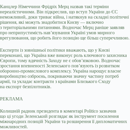
Канцлер Німеччини Фрідріх Мерц назвав такі терміни
нереалістичними. Він підкреслив, що вступ України до ЄС
неможливий, доки триває війна, і натякнув на складні політичні
рішення, які можуть знадобитися Києву — включно
з територіальними питаннями. Водночас Мерц раніше заявляв
про неприпустимість нав’язування Україні умов мирного
врегулювання, що робить його позицію ще більш суперечливою.
Експерти із зовнішньої політики вважають, що у Києві
переконані, що Україна вже виконує роль ключового захисника
Європи, тому вдячність Заходу не є обов’язковою. Водночас
зростання впевненості Зеленського пов’язують із розвитком
оборонно-промислового комплексу. Україна нарощує власне
виробництво озброєнь, покриваючи значну частину потреб
армії, та укладає контракти з країнами Близького Сходу
на експорт безпілотників.
РЕКЛАМА
Колишній радник президента в коментарі Politico зазначив
що ці угоди Зеленський розглядає як інструмент посилення
міжнародних позицій України та розширення її дипломатичних
можливостей.