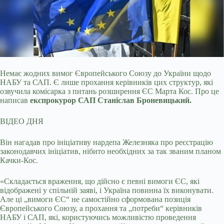
Немає жодних вимог Європейського Союзу до України щодо
НАБУ та САП. Є лише прохання керівників цих структур, які
озвучила комісарка з питань розширення ЄС Марта Кос. Про
це
написав
експрокурор САП Станіслав Броневицький.
ВІДЕО ДНЯ
Він нагадав про ініціативу нардепа Железняка про реєстрацію
законодавчих ініціатив, нібито необхідних за так званим планом
Качки-Кос.
«Складається враження, що дійсно є певні вимоги ЄС, які
відображені у спільній заяві, і Україна повинна їх виконувати.
Але ці „вимоги ЄС“ не самостійно сформована позиція
Європейського Союзу, а прохання та „потреби“ керівників
НАБУ і САП, які, користуючись можливістю проведення