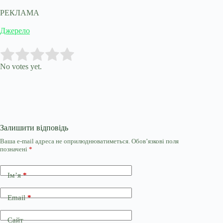
РЕКЛАМА
Джерело
Submit Rating
Rate this item:
No votes yet.
Залишити відповідь
Ваша e-mail адреса не оприлюднюватиметься.
Обов’язкові поля
позначені
*
Ім’я
*
Email
*
Сайт