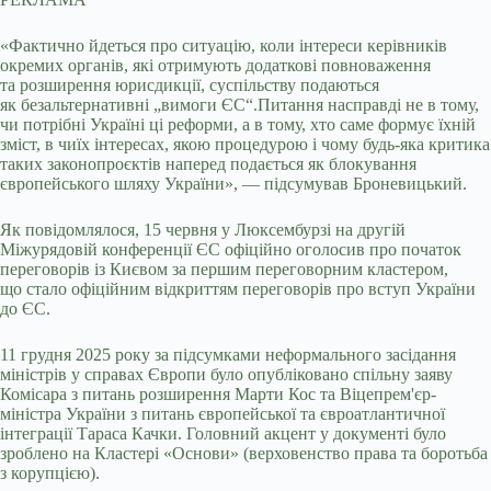
«Фактично йдеться про ситуацію, коли інтереси керівників
окремих органів, які отримують додаткові повноваження
та розширення юрисдикції, суспільству подаються
як безальтернативні „вимоги ЄС“.Питання насправді не в тому,
чи потрібні Україні ці реформи, а в тому, хто саме формує їхній
зміст, в чиїх інтересах, якою процедурою і чому будь-яка критика
таких законопроєктів наперед подається як блокування
європейського шляху України», — підсумував Броневицький.
Як повідомлялося, 15 червня у Люксембурзі на другій
Міжурядовій конференції ЄС офіційно оголосив про початок
переговорів із Києвом за першим переговорним кластером,
що стало офіційним відкриттям переговорів про вступ України
до ЄС.
11 грудня 2025 року за підсумками неформального засідання
міністрів у справах Європи було опубліковано спільну заяву
Комісара з питань розширення Марти Кос та Віцепрем'єр-
міністра України з питань європейської та євроатлантичної
інтеграції Тараса Качки. Головний акцент у документі було
зроблено на Кластері «Основи» (верховенство права та боротьба
з корупцією).