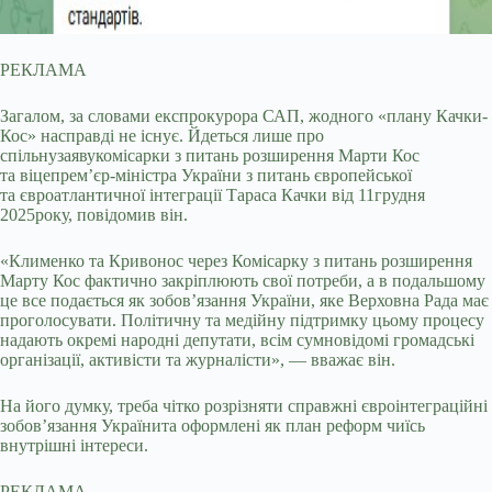
РЕКЛАМА
Загалом, за словами експрокурора САП, жодного «плану Качки-
Кос» насправді не існує. Йдеться лише про
спільнузаявукомісарки з питань розширення Марти Кос
та віцепрем’єр-міністра України з питань європейської
та євроатлантичної інтеграції Тараса Качки від 11грудня
2025року, повідомив він.
«Клименко та Кривонос через Комісарку з питань розширення
Марту Кос фактично закріплюють свої потреби, а в подальшому
це все подається як зобов’язання України, яке Верховна Рада має
проголосувати. Політичну та медійну підтримку цьому процесу
надають окремі народні депутати, всім сумновідомі громадські
організації, активісти та журналісти», — вважає він.
На його думку, треба чітко розрізняти справжні євроінтеграційні
зобов’язання Українита оформлені як план реформ чиїсь
внутрішні інтереси.
РЕКЛАМА