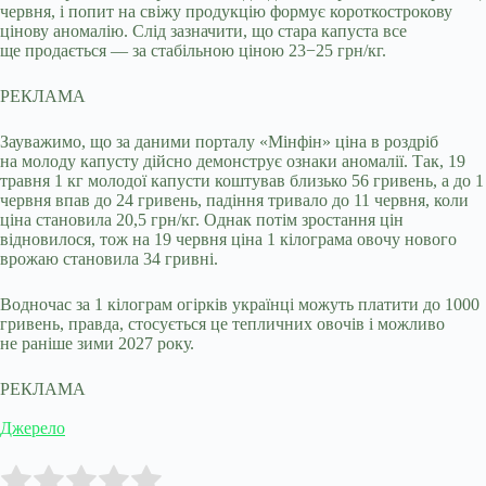
червня, і попит на свіжу продукцію формує короткострокову
цінову аномалію. Слід зазначити, що стара капуста все
ще продається — за стабільною ціною 23−25 грн/кг.
РЕКЛАМА
Зауважимо, що за даними порталу «Мінфін» ціна в роздріб
на молоду капусту дійсно демонструє ознаки аномалії. Так, 19
травня 1 кг молодої капусти коштував близько 56 гривень, а до 1
червня впав до 24 гривень, падіння тривало до 11 червня, коли
ціна становила 20,5 грн/кг. Однак потім зростання цін
відновилося, тож на 19 червня ціна 1 кілограма овочу нового
врожаю становила 34 гривні.
Водночас за 1 кілограм огірків українці можуть платити до 1000
гривень, правда, стосується це тепличних овочів і можливо
не раніше зими 2027 року.
РЕКЛАМА
Джерело
Submit Rating
Rate this item: