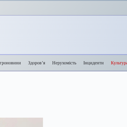
гроновини
Здоров’я
Нерухомість
Інциденти
Культур