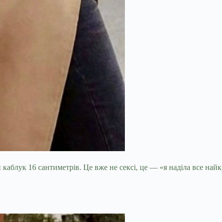
каблук 16 сантиметрів. Це вже не сексі, це — «я наділа все найкр