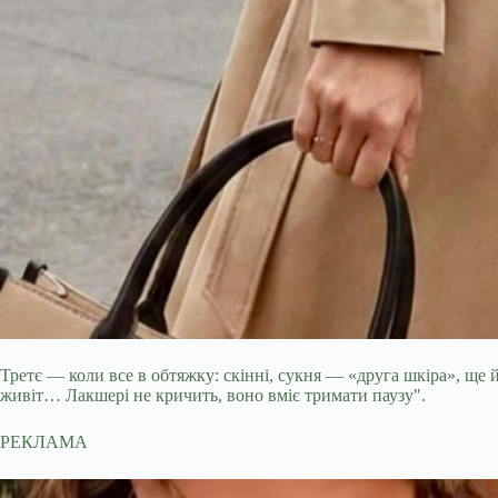
Третє — коли все в обтяжку: скінні, сукня — «друга шкіра», ще й 
живіт… Лакшері не кричить, воно вміє тримати паузу".
РЕКЛАМА