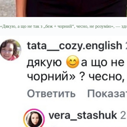
«Дякую, а що не так з „беж + чорний“, чесно, не розумію», — зд