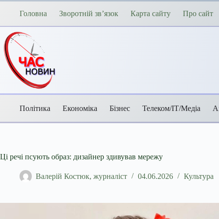
Перейти
до
Головна
Зворотній зв’язок
Карта сайту
Про сайт
вмісту
Політика
Економіка
Бізнес
Телеком/ІТ/Медіа
А
Ці речі псують образ: дизайнер здивував мережу
Валерій Костюк, журналіст
04.06.2026
Культура