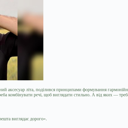
вний аксесуар літа, поділився принципами формування гармонійног
треба комбінувати речі, щоб виглядати стильно. А від яких — тре
решта виглядає дорого».