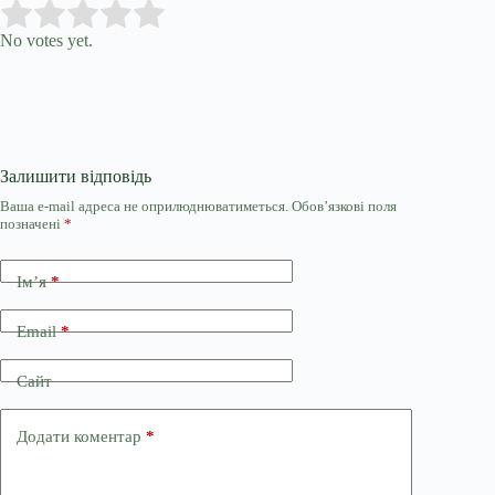
Submit Rating
Rate this item:
No votes yet.
Залишити відповідь
Ваша e-mail адреса не оприлюднюватиметься.
Обов’язкові поля
позначені
*
Ім’я
*
Email
*
Сайт
Додати коментар
*