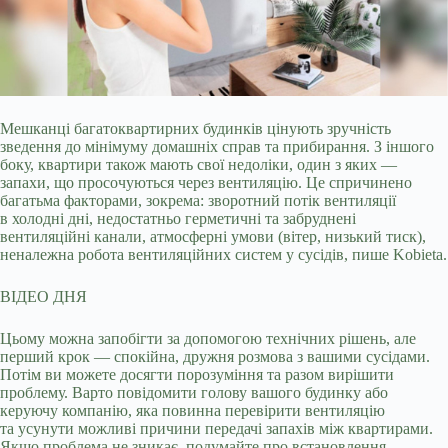
Мешканці багатоквартирних будинків цінують зручність
зведення до мінімуму домашніх справ та прибирання. З іншого
боку, квартири також мають свої недоліки, один з яких
—
запахи, що просочуються через вентиляцію. Це спричинено
багатьма факторами, зокрема: зворотний потік вентиляції
в холодні дні, недостатньо герметичні та забруднені
вентиляційні канали, атмосферні умови (вітер, низький тиск),
неналежна робота вентиляційних систем у сусідів, пише Kobieta.
ВІДЕО ДНЯ
Цьому можна запобігти за допомогою технічних рішень, але
перший крок — спокійна, дружня розмова з вашими сусідами.
Потім ви можете досягти порозуміння та разом вирішити
проблему. Варто повідомити голову вашого будинку або
керуючу компанію, яка повинна перевірити вентиляцію
та усунути можливі причини передачі запахів між квартирами.
Якщо проблема не зникає, подумайте про встановлення