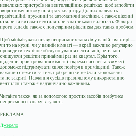
невеликих пристроїв на вентиляційних решітках, щоб запобігти
зворотному потоку повітря у квартиру. До них належать
гравітаційні, пружинні та автоматичні заслінки, а також віконні
отвори та витяжні вентилятори з датчиками вологості. Фільтри
проти запахів також є популярним рішенням для таких проблем.
Щоб мінімізувати появу неприємних запахів у вашій квартирі —
чи то на кухні, чи у ванній кімнаті — вкрай важливо регулярно
проводити технічне обслуговування вентиляції, ретельно
очищуючи решітки принаймні раз на квартал. Крім того,
щоденне провітрювання кімнат (зокрема восени та взимку)
допоможе підтримувати свіже повітря в приміщенні. Також
важливо стежити за тим, щоб решітки не були заблоковані
та не закриті. Навчання сусідів правильному використанню
вентиляції також є надзвичайно важливим.
Читайте також, як за допомогою простих засобів позбутися
неприємного запаху в туалеті.
РЕКЛАМА
Джерело