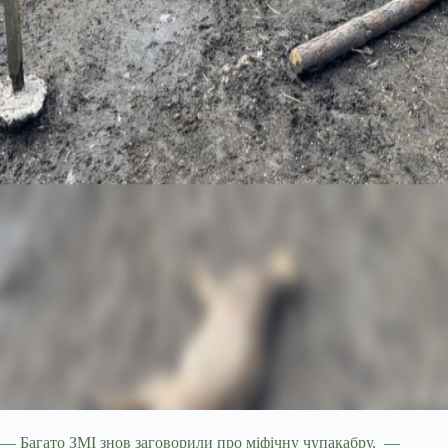
— Багато ЗМІ знов заговорили про міфічну чупакабру, —