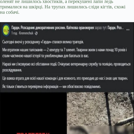
оленят не лишилось хвостиків, а перекушені лапи ледь
трималися на шкірці. На трупах лишились сліди кігтів, схожі
на собачі.