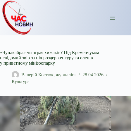
Перейти
до
вмісту
«Чупакабра» чи зграя хижаків? Під Кременчуком
невідомий звір за ніч роздер кенгуру та оленів
у приватному мінізоопарку
Валерій Костюк, журналіст
28.04.2026
Культура