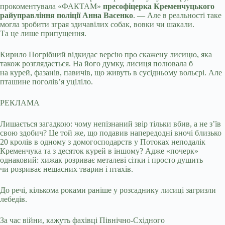
прокоментувала «ФАКТАМ»
пресофіцерка Кременчуцького
райуправління поліції Анна Васенко
. — Але в реальності таке
могла зробити зграя здичавілих собак, вовки чи шакали.
Та це лише припущення.
Кирило Погрібний відкидає версію про скажену лисицю, яка
також розглядається. На його думку, лисиця полювала б
на курей, фазанів, павичів, що живуть в сусідньому вольєрі. Але
пташине поголів’я уціліло.
РЕКЛАМА
Лишається загадкою: чому непізнаний звір тільки вбив, а не з’їв
свою здобич? Це той же, що подавив напередодні вночі близько
20 кролів в одному з домогосподарств у Потоках неподалік
Кременчука та з десяток курей в іншому? Адже «почерк»
однаковий: хижак розриває металеві сітки і просто душить
чи розриває нещасних тварин і птахів.
До речі, кількома роками раніше у розсаднику лисиці загризли
лебедів.
За час війни, кажуть фахівці Північно-Східного