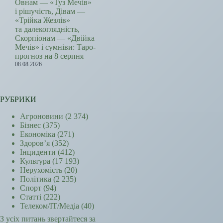
Овнам — «Туз Мечів»
і рішучість, Дівам —
«Трійка Жезлів»
та далекоглядність,
Скорпіонам — «Двійка
Мечів» і сумніви: Таро-
прогноз на 8 серпня
08.08.2026
РУБРИКИ
Агроновини
(2 374)
Бізнес
(375)
Економіка
(271)
Здоров’я
(352)
Інциденти
(412)
Культура
(17 193)
Нерухомість
(20)
Політика
(2 235)
Спорт
(94)
Статті
(222)
Телеком/ІТ/Медіа
(40)
З усіх питань звертайтеся за