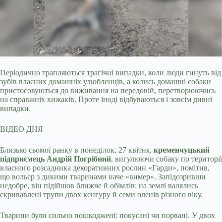
Періодично трапляються трагічні випадки, коли люди гинуть від
зубів власних домашніх улюбленців, а колись домашні собаки
пристосовуються до виживання на передовій,
перетворюючись
на справжніх хижаків. Проте іноді відбуваються і зовсім дивні
випадки.
ВІДЕО ДНЯ
Близько сьомої ранку в понеділок, 27 квітня,
кременчуцький
підприємець Андрій Погрібний
, вигулюючи собаку по території
власного розсадника декоративних рослин «Гарди», помітив,
що вольєр з дикими тваринами наче «вимер». Запідозривши
недобре, він підійшов ближче й обімлів: на землі валялись
скривавлені трупи двох кенгуру й семи оленів різного віку.
Тварини були сильно пошкоджені: покусані чи порвані. У двох