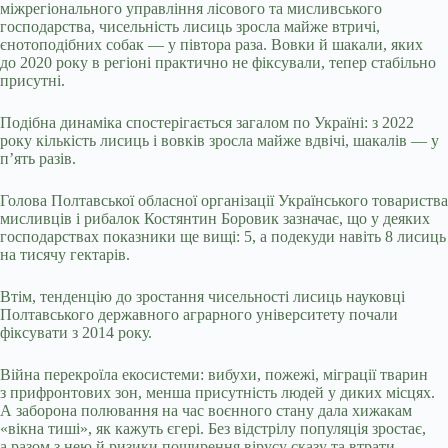
міжрегіонального управління лісового та мисливського
господарства, чисельність лисиць зросла майже втричі,
єнотоподібних собак — у півтора раза. Вовки й шакали, яких
до 2020 року в регіоні практично не фіксували, тепер стабільно
присутні.
Подібна динаміка спостерігається загалом по Україні: з 2022
року кількість лисиць і вовків зросла майже вдвічі, шакалів — у
п’ять разів.
Голова Полтавської обласної організації Українського товариства
мисливців і рибалок Костянтин Боровик зазначає, що у деяких
господарствах показники ще вищі: 5, а подекуди навіть 8 лисиць
на тисячу гектарів.
Втім, тенденцію до зростання чисельності лисиць науковці
Полтавського державного аграрного університету почали
фіксувати з 2014 року.
Війна перекроїла екосистеми: вибухи, пожежі, міграції тварин
з прифронтових зон, менша присутність людей у диких місцях.
А заборона полювання на час воєнного стану дала хижакам
«вікна тиші», як кажуть єгері. Без відстрілу популяція зростає,
а разом з нею й ризики поширення вірусу сказу та втрати