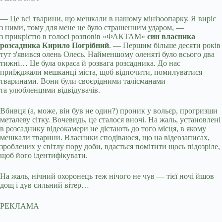
— Це всі тварини, що мешкали в нашому мінізоопарку. Я виріс
з ними, тому для мене це було страшенним ударом, —
з прикрістю в голосі розповів «ФАКТАМ»
син власника
розсадника Кирило Погрібний
. — Першим більше десяти років
тут з'явився олень Олесь. Найменшому оленяті було всього два
тижні… Це була окраса й розвага розсадника. До нас
приїжджали мешканці міста, щоб відпочити, помилуватися
тваринами. Вони були своєрідними талісманами
та улюбленцями відвідувачів.
Вбивця (а, може, він був не один?) проник у вольєр, прогризши
металеву сітку. Вочевидь, це сталося вночі. На жаль, установлені
в розсаднику відеокамери не дістають до того місця, в якому
мешкали тварини. Власники сподіваюся, що на відеозаписах,
зроблених у світлу пору доби, вдасться помітити щось підозріле,
щоб його ідентифікувати.
На жаль, нічний охоронець теж нічого не чув — тієї ночі йшов
дощ і дув сильний вітер…
РЕКЛАМА