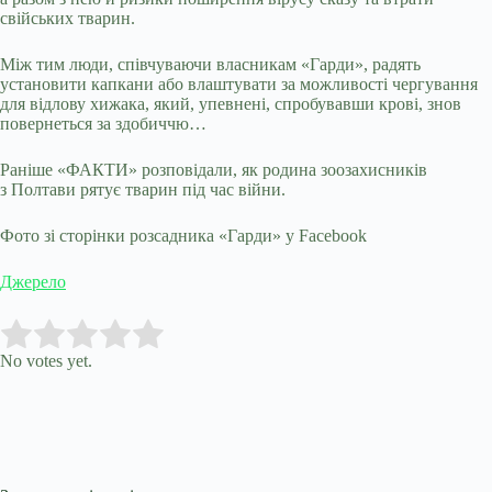
свійських тварин.
Між тим люди, співчуваючи власникам «Гарди», радять
установити капкани або влаштувати за можливості чергування
для відлову хижака, який, упевнені, спробувавши крові, знов
повернеться за здобиччю…
Раніше «ФАКТИ» розповідали, як родина зоозахисників
з Полтави рятує тварин під час війни.
Фото зі сторінки розсадника «Гарди» у Facebook
Джерело
Submit Rating
Rate this item:
No votes yet.