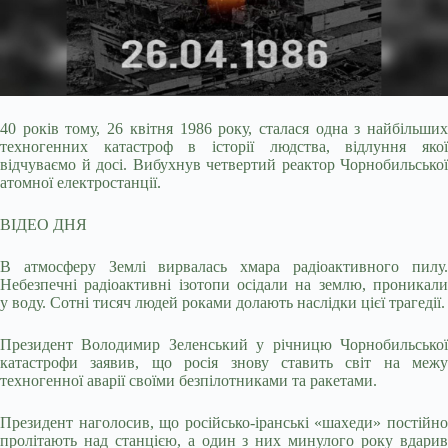
40 років тому, 26 квітня 1986 року, сталася одна з найбільших
техногенних катастроф в історії людства, відлуння якої
відчуваємо й досі. Вибухнув четвертий реактор
Чорнобильської
атомної електростанції.
ВІДЕО ДНЯ
В атмосферу Землі вирвалась хмара радіоактивного пилу.
Небезпечні радіоактивні ізотопи осідали на землю, проникали
у воду. Сотні тисяч людей роками долають наслідки цієї трагедії.
Президент Володимир Зеленський у річницю Чорнобильської
катастрофи заявив, що росія знову ставить світ на межу
техногенної аварії своїми безпілотниками та ракетами.
Президент наголосив, що російсько-іранські «шахеди» постійно
пролітають над станцією, а один з них минулого року вдарив