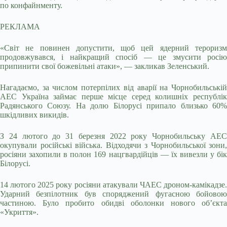
по конфайнменту.
РЕКЛАМА
«Світ не повинен допустити, щоб цей ядерний тероризм
продовжувався, і найкращий спосіб — це змусити росію
припинити свої божевільні атаки», — закликав Зеленський.
Нагадаємо, за числом потерпілих від аварії на Чорнобильській
АЕС Україна займає перше місце серед колишніх республік
Радянського Союзу. На долю Білорусі припало близько 60%
шкідливих викидів.
З 24 лютого до 31 березня 2022 року Чорнобильську АЕС
окупували російські війська. Відходячи з Чорнобильської зони,
росіяни захопили в полон 169 нацгвардійців — їх вивезли у бік
Білорусі.
14 лютого 2025 року росіяни атакували ЧАЕС дроном-камікадзе.
Ударний безпілотник був споряджений фугасною бойовою
частиною. Було пробито обидві оболонки нового об’єкта
«Укриття».