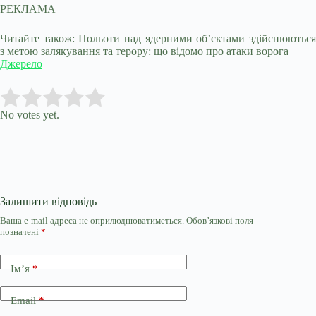
РЕКЛАМА
Читайте також: Польоти над ядерними об’єктами здійснюються
з метою залякування та терору: що відомо про атаки ворога
Джерело
Submit Rating
Rate this item:
No votes yet.
Залишити відповідь
Ваша e-mail адреса не оприлюднюватиметься.
Обов’язкові поля
позначені
*
Ім’я
*
Email
*