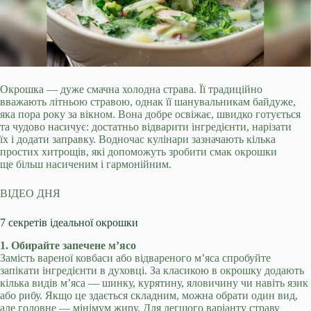
Окрошка — дуже смачна холодна страва. Її традиційно
вважають літньою стравою, однак її шанувальникам байдуже,
яка пора року за вікном. Вона добре освіжає, швидко
готується
та чудово насичує: достатньо відварити інгредієнти, нарізати
їх і додати заправку. Водночас кулінари зазначають кілька
простих хитрощів, які допоможуть зробити смак окрошки
ще більш насиченим і гармонійним.
ВІДЕО ДНЯ
7 секретів ідеальної окрошки
1. Обирайте запечене м’ясо
Замість вареної ковбаси або відвареного м’яса спробуйте
запікати інгредієнти в духовці. За класикою в окрошку додають
кілька видів м’яса — шинку, курятину, яловичину чи навіть язик
або рибу. Якщо це здається складним, можна обрати один вид,
але головне — мінімум жиру. Для легшого варіанту страву