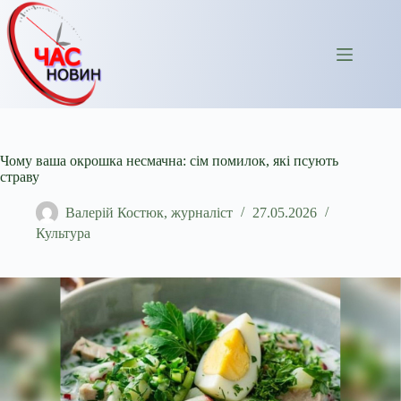
Перейти
до
вмісту
Чому ваша окрошка несмачна: сім помилок, які псують
страву
Валерій Костюк, журналіст
27.05.2026
Культура