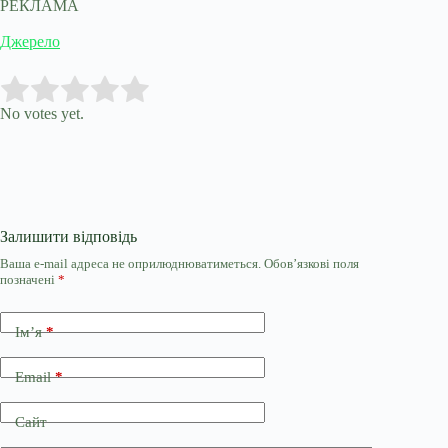
РЕКЛАМА
Джерело
Submit Rating
Rate this item:
No votes yet.
Залишити відповідь
Ваша e-mail адреса не оприлюднюватиметься.
Обов’язкові поля
позначені
*
Ім’я
*
Email
*
Сайт