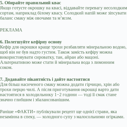
5. Обирайте правильний квас
Якщо готуєте окрошку на квасі, віддавайте перевагу несолодким
сортам, наприклад білому квасу. Солодкий напій може зіпсувати
баланс смаку між овочами та м’ясом.
РЕКЛАМА
6. Полегшуйте кефірну основу
Кефір для окрошки краще трохи розбавляти мінеральною водою,
щоб він не був надто густим. Також замість кефіру можна
використовувати сироватку, тан, айран або мацоні.
Альтернативою може стати й мінеральна вода з лимонним
соком.
7. Додавайте пікантність і дайте настоятися
Для більш насиченого смаку можна додати гірчицю, хрін або
трохи перцю чилі. А після приготування окрошці варто дати
настоятися в холодильнику 1−2 години — тоді її смак стане
значно глибшим і збалансованішим.
Раніше «ФАКТИ» публікували рецепт ще однієї страви, яка
незамінна в спеку, — холодного супу з малосольними огірками.