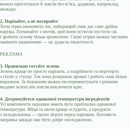
можна приготувати й зовсім без м’яса, додавши, наприклад,
авокадо.
2. Нарізайте, а не натирайте
Хоча терка економить час, найкращий смак дає саме дрібна
нарізка. Починайте з овочів, щоб вони встигли пустити сік
і зробити основу більш ароматною. Свіжі огірки можна частково
замінити квашеними — це додасть пікантності.
РЕКЛАМА
3. Правильно готуйте зелень
Зелень краще не просто нарізати, а подрібнити та перетерти
з сіллю у ступці. Так вона розкриває аромат і робить смак більш
виразним. За бажанням можна експериментувати з різними
видами зелені або зовсім виключити кріп.
4. Дотримуйтеся однакової температури інгредієнтів
Усі компоненти окрошки мають бути приблизно однакової
температури. Яйця та овочі краще остудити, а продукти
з холодильника — трохи зігріти перед нарізкою. Натомість
заправка завжди має бути добре охолодженою.