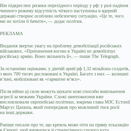
Він підкреслює ризики перехідного періоду у рф: у разі падіння
чинного режиму відсутність чіткого наступника в ядерній
державі створює особливо небезпечну ситуацію. «Це те, чого
ми не хотіли б бачити», — додає політик.
РЕКЛАМА
Видання звертає увагу на проблему демобілізації російських
військових. «Припинення вогню в Україні не демобілізує
російську армію. Воно звільнить її», — пише The Telegraph.
За останніми оцінками, у діючій армії рф 1,32 мільйона солдатів,
з яких 700 тисяч дислоковані в Україні. Багато з них — колишні
в’язні, мобілізовані як «гарматне м’ясо».
Після війни ці сили можуть шукати нові способи вивільнення
агресії за межами України. Схожі занепокоєння вже
висловлювали європейські політики, зокрема глава МЗС Естонії
Маргус Цахкна, який попереджав про можливий тиск росії
на інші держави.
Раніше писали про те, що кремль може піти на пряму ескалацію
в Європі, щоб вирватися зі стратегічного глухого кута.