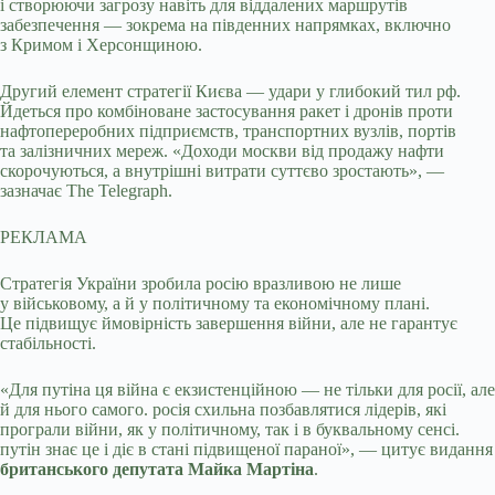
і створюючи загрозу навіть для віддалених маршрутів
забезпечення — зокрема на південних напрямках, включно
з Кримом і Херсонщиною.
Другий елемент стратегії Києва — удари у глибокий тил рф.
Йдеться про комбіноване застосування ракет і дронів проти
нафтопереробних підприємств, транспортних вузлів, портів
та залізничних мереж. «Доходи москви від продажу нафти
скорочуються, а внутрішні витрати суттєво зростають», —
зазначає The Telegraph.
РЕКЛАМА
Стратегія України зробила росію вразливою не лише
у військовому, а й у політичному та економічному плані.
Це підвищує ймовірність завершення війни, але не гарантує
стабільності.
«Для путіна ця війна є екзистенційною — не тільки для росії, але
й для нього самого. росія схильна позбавлятися лідерів, які
програли війни, як у політичному, так і в буквальному сенсі.
путін знає це і діє в стані підвищеної параної», — цитує видання
британського депутата Майка Мартіна
.