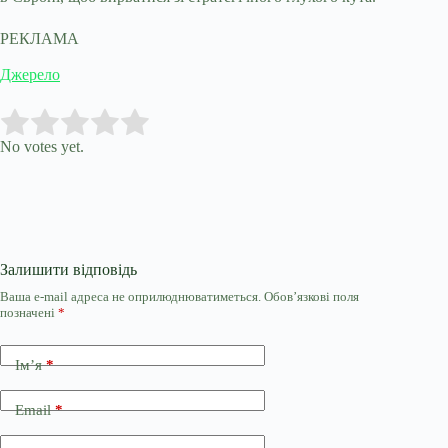
РЕКЛАМА
Джерело
Submit Rating
Rate this item:
No votes yet.
Залишити відповідь
Ваша e-mail адреса не оприлюднюватиметься.
Обов’язкові поля
позначені
*
Ім’я
*
Email
*