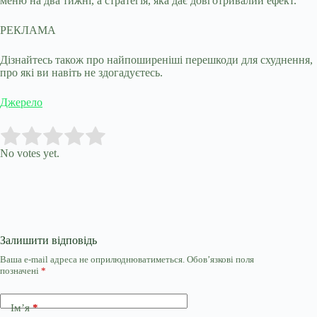
меню на два тижні, а стратегія, яка дає довготривалий ефект.
РЕКЛАМА
Дізнайтесь також про найпоширеніші перешкоди для схуднення,
про які ви навіть не здогадуєтесь.
Джерело
Submit Rating
Rate this item:
No votes yet.
Залишити відповідь
Ваша e-mail адреса не оприлюднюватиметься.
Обов’язкові поля
позначені
*
Ім’я
*