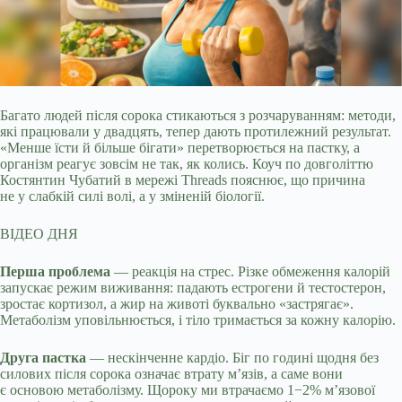
Багато людей після сорока стикаються з розчаруванням: методи,
які працювали у двадцять, тепер дають протилежний результат.
«Менше їсти й більше бігати»
перетворюється на пастку, а
організм реагує зовсім не так, як колись. Коуч по довголіттю
Костянтин Чубатий в мережі Threads пояснює, що причина
не у слабкій силі волі, а у зміненій біології.
ВІДЕО ДНЯ
Перша проблема
— реакція на стрес. Різке обмеження калорій
запускає режим виживання: падають естрогени й тестостерон,
зростає кортизол, а жир на животі буквально «застрягає».
Метаболізм уповільнюється, і тіло тримається за кожну калорію.
Друга пастка
— нескінченне кардіо. Біг по годині щодня без
силових після сорока означає втрату м’язів, а саме вони
є основою метаболізму. Щороку ми втрачаємо 1−2% м’язової