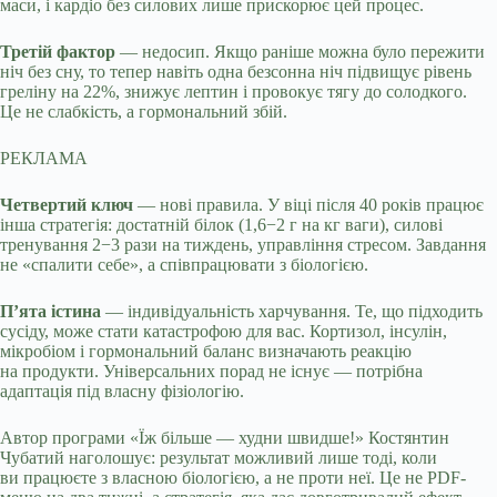
маси, і кардіо без силових лише прискорює цей процес.
Третій фактор
— недосип. Якщо раніше можна було пережити
ніч без сну, то тепер навіть одна безсонна ніч підвищує рівень
греліну на 22%, знижує лептин і провокує тягу до солодкого.
Це не слабкість, а гормональний збій.
РЕКЛАМА
Четвертий ключ
— нові правила. У віці після 40 років працює
інша стратегія: достатній білок (1,6−2 г на кг ваги), силові
тренування 2−3 рази на тиждень, управління стресом. Завдання
не «спалити себе», а співпрацювати з біологією.
П’ята істина
— індивідуальність харчування. Те, що підходить
сусіду, може стати катастрофою для вас. Кортизол, інсулін,
мікробіом і гормональний баланс визначають реакцію
на продукти. Універсальних порад не існує — потрібна
адаптація під власну фізіологію.
Автор програми «Їж більше — худни швидше!» Костянтин
Чубатий наголошує: результат можливий лише тоді, коли
ви працюєте з власною біологією, а не проти неї. Це не PDF-