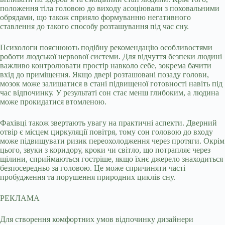
положення тіла головою до виходу асоціювали з поховальними
обрядами, що також сприяло формуванню негативного
ставлення до такого способу розташування під час сну.
Психологи пояснюють подібну рекомендацію особливостями
роботи людської нервової системи. Для відчуття безпеки людині
важливо контролювати простір навколо себе, зокрема бачити
вхід до приміщення. Якщо двері розташовані позаду голови,
мозок може залишатися в стані підвищеної готовності навіть під
час відпочинку. У результаті сон стає менш глибоким, а людина
може прокидатися втомленою.
Фахівці також звертають увагу на практичні аспекти. Дверний
отвір є місцем циркуляції повітря, тому сон головою до входу
може підвищувати ризик переохолодження через протяги. Окрім
цього, звуки з коридору, кроки чи світло, що потрапляє через
щілини, сприймаються гостріше, якщо їхнє джерело знаходиться
безпосередньо за головою. Це може спричиняти часті
пробудження та порушення природних циклів сну.
РЕКЛАМА
Для створення комфортних умов відпочинку дизайнери