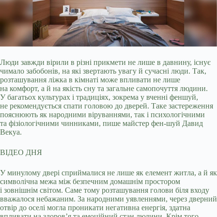
Люди завжди вірили в різні прикмети не лише в давнину, існує
чимало забобонів, на які звертають увагу й сучасні люди. Так,
розташування ліжка в кімнаті може впливати не
лише
на комфорт, а й на якість сну та загальне самопочуття людини.
У багатьох культурах і традиціях, зокрема у вченні феншуй,
не рекомендується спати головою до дверей. Таке застереження
пояснюють як народними віруваннями, так і психологічними
та фізіологічними чинниками, пише майстер фен-шуй Давид
Векуа.
ВІДЕО ДНЯ
У минулому двері сприймалися не лише як елемент житла, а й як
символічна межа між безпечним домашнім простором
і зовнішнім світом. Саме тому розташування голови біля входу
вважалося небажаним. За народними уявленнями, через дверний
отвір до оселі могла проникати негативна енергія, здатна
впливати на здоров’я та емоційний стан людини. Крім того,