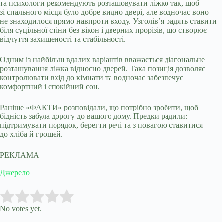
та психологи рекомендують розташовувати ліжко так, щоб
зі спального місця було добре видно двері, але водночас воно
не знаходилося прямо навпроти входу. Узголів’я радять ставити
біля суцільної стіни без вікон і дверних прорізів, що створює
відчуття захищеності та стабільності.
Одним із найбільш вдалих варіантів вважається діагональне
розташування ліжка відносно дверей. Така позиція дозволяє
контролювати вхід до кімнати та водночас забезпечує
комфортний і спокійний сон.
Раніше «ФАКТИ» розповідали, що потрібно зробити, щоб
бідність забула дорогу до вашого дому. Предки радили:
підтримувати порядок, берегти речі та з повагою ставитися
до хліба й грошей.
РЕКЛАМА
Джерело
Submit Rating
Rate this item:
No votes yet.