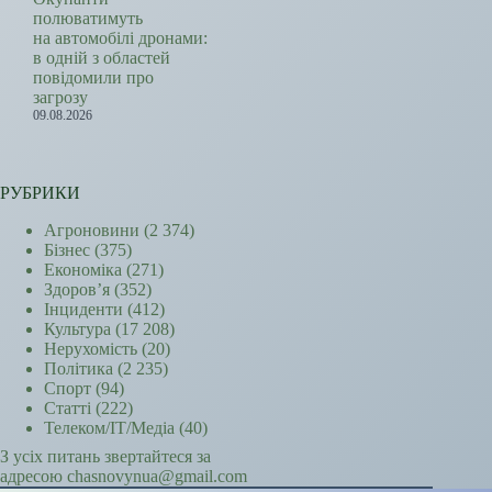
полюватимуть
на автомобілі дронами:
в одній з областей
повідомили про
загрозу
09.08.2026
РУБРИКИ
Агроновини
(2 374)
Бізнес
(375)
Економіка
(271)
Здоров’я
(352)
Інциденти
(412)
Культура
(17 208)
Нерухомість
(20)
Політика
(2 235)
Спорт
(94)
Статті
(222)
Телеком/ІТ/Медіа
(40)
З усіх питань звертайтеся за
адресою chasnovynua@gmail.com