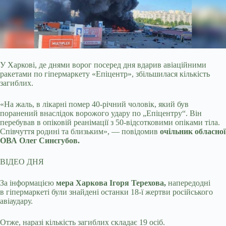
У Харкові, де днями ворог посеред дня вдарив авіаційними
ракетами по гіпермаркету «Епіцентр», збільшилася кількість
загиблих.
«На жаль, в лікарні помер
40-річний чоловік, який був
поранений внаслідок ворожого удару по „Епіцентру“. Він
перебував в опіковій реанімації з 50-відсотковими опіками тіла.
Співчуття родині та близьким», — повідомив
очільник обласної
ОВА Олег Синєгубов.
ВІДЕО ДНЯ
За інформацією
мера Харкова Ігоря Терехова,
напередодні
в гіпермаркеті були знайдені останки 18-ї жертви російського
авіаудару.
Отже, наразі кількість загиблих складає 19 осіб.