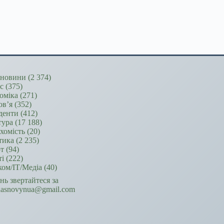
новини
(2 374)
ес
(375)
оміка
(271)
ов’я
(352)
денти
(412)
тура
(17 188)
хомість
(20)
тика
(2 235)
т
(94)
ті
(222)
ком/ІТ/Медіа
(40)
ань звертайтеся за
hasnovynua@gmail.com