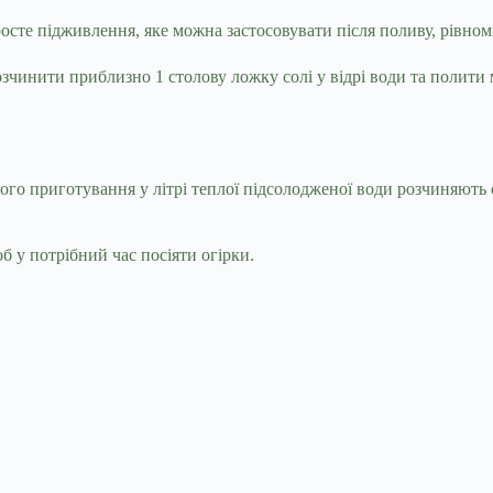
росте підживлення, яке можна застосовувати після поливу, рівно
озчинити приблизно 1 столову ложку солі у відрі води та полит
його приготування у літрі теплої підсолодженої води розчиняють 
б у потрібний час посіяти огірки.