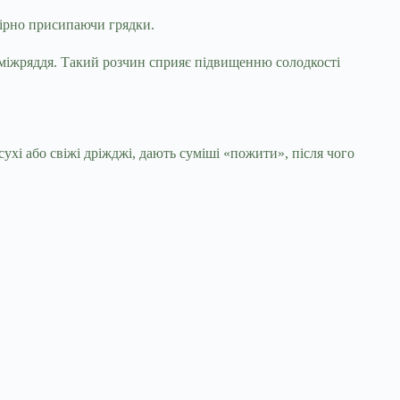
мірно присипаючи грядки.
и міжряддя. Такий розчин сприяє підвищенню солодкості
сухі або свіжі дріжджі, дають суміші «пожити», після чого