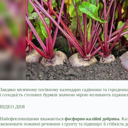
Завдяки місячному посівному календарю садівники та городник
і солодкість столових буряків значною мірою впливають підживле
ВІДЕО ДНЯ
Найефективнішими вважаються
фосфорно-калійні добрива.
Кал
засвоювати поживні речовини з ґрунту та підвищує її стійкість д