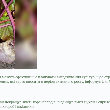
и можуть ефективніше планувати висаджування культур, щоб отр
ння, які варто вносити в період активного росту, інформує Ukr.
ій покращує якість коренеплодів, підвищує вміст цукрів і сприя
о хвороб і шкідників.