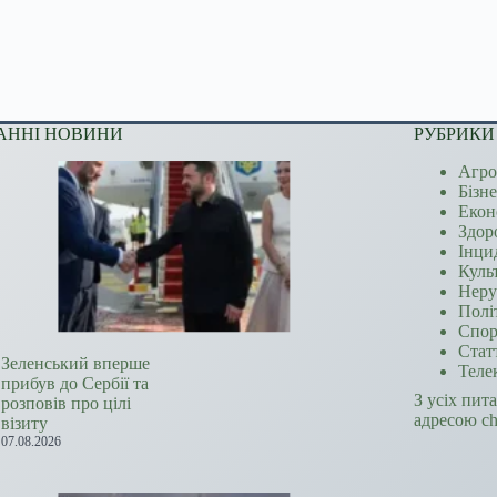
АННІ НОВИНИ
РУБРИКИ
Агро
Бізн
Екон
Здор
Інци
Куль
Неру
Полі
Спор
Стат
Зеленський вперше
Теле
прибув до Сербії та
З усіх пит
розповів про цілі
адресою c
візиту
07.08.2026