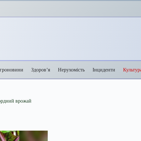
гроновини
Здоров’я
Нерухомість
Інциденти
Культур
кордний врожай