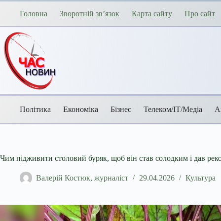
Перейти
до
Головна
Зворотній зв’язок
Карта сайту
Про сайт
вмісту
Політика
Економіка
Бізнес
Телеком/ІТ/Медіа
А
Чим підживити столовий буряк, щоб він став солодким і дав ре
Валерій Костюк, журналіст
29.04.2026
Культура