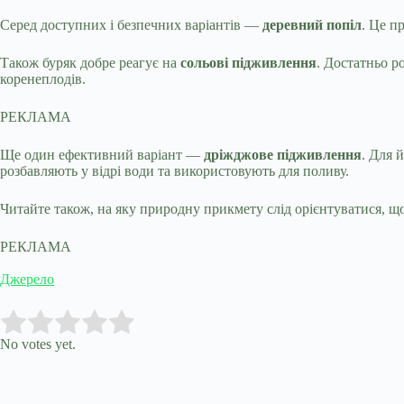
Серед доступних і безпечних варіантів —
деревний попіл
. Це п
Також буряк добре реагує на
сольові підживлення
. Достатньо р
коренеплодів.
РЕКЛАМА
Ще один ефективний варіант —
дріжджове підживлення
. Для 
розбавляють у відрі води та використовують для поливу.
Читайте також, на яку природну прикмету слід орієнтуватися, що
РЕКЛАМА
Джерело
Submit Rating
Rate this item:
No votes yet.