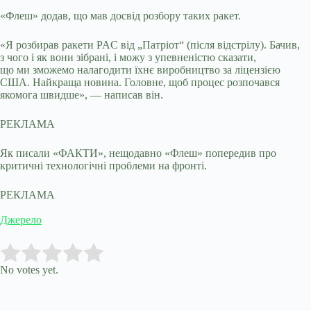
«Флеш» додав, що мав досвід розбору таких ракет.
«Я розбирав ракети PAC від „Патріот“ (після відстрілу). Бачив,
з чого і як вони зібрані, і можу з упевненістю сказати,
що ми зможемо налагодити їхнє виробництво за ліцензією
США. Найкраща новина. Головне, щоб процес розпочався
якомога швидше», — написав він.
РЕКЛАМА
Як писали «ФАКТИ», нещодавно «Флеш» попередив про
критичні технологічні проблеми на фронті.
РЕКЛАМА
Джерело
Submit Rating
Rate this item:
No votes yet.