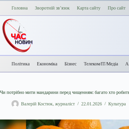
Перейти
до
Головна
Зворотній зв’язок
Карта сайту
Про сайт
вмісту
Політика
Економіка
Бізнес
Телеком/ІТ/Медіа
А
Чи потрібно мити мандарини перед чищенням: багато хто робит
Валерій Костюк, журналіст
22.01.2026
Культура