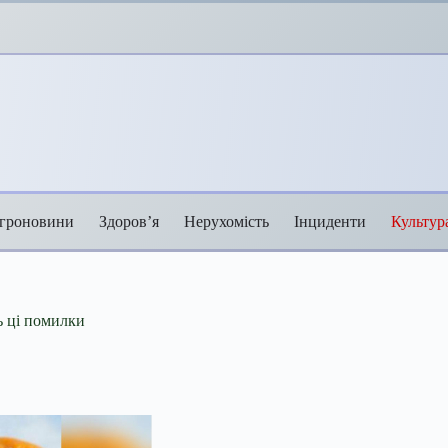
гроновини
Здоров’я
Нерухомість
Інциденти
Культур
ь ці помилки