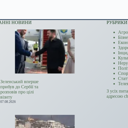
АННІ НОВИНИ
РУБРИКИ
Агро
Бізн
Екон
Здор
Інци
Куль
Неру
Полі
Спор
Стат
Зеленський вперше
Теле
прибув до Сербії та
З усіх пит
розповів про цілі
адресою c
візиту
07.08.2026