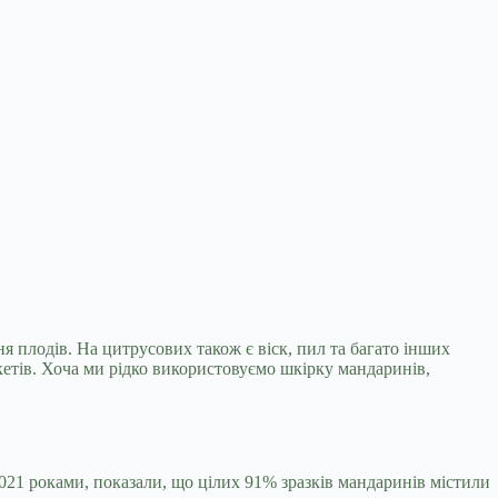
я плодів. На цитрусових також є віск, пил та
багато інших
етів. Хоча ми рідко використовуємо шкірку мандаринів,
2021 роками, показали, що цілих 91% зразків мандаринів містили