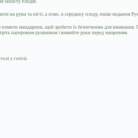
я захисту плодів.
и на руки та нігті, а отже, в середину плоду, пише видання Pys
щоб помити мандарини, щоб зробити їх безпечними для вживання.
отріть паперовим рушником і вимийте руки перед чищенням.
олі у готелі.