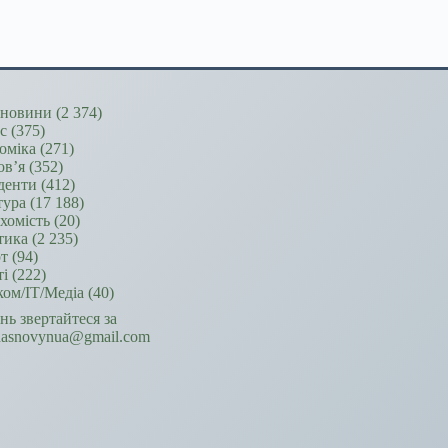
новини
(2 374)
ес
(375)
оміка
(271)
ов’я
(352)
денти
(412)
тура
(17 188)
хомість
(20)
тика
(2 235)
т
(94)
ті
(222)
ком/ІТ/Медіа
(40)
ань звертайтеся за
hasnovynua@gmail.com