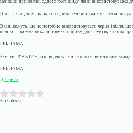
залишки принаймні одного пестициду, який використовувався дл
Під час чищення шкірки шкідливі речовини можуть легко потрапит
Вчені кажуть, що не потрібно використовувати чарівні зілля, 
водою — можна використовувати щітку для фруктів, а потім пр
РЕКЛАМА
Раніше «ФАКТИ» розповідали, як їсти апельсин на шведському ст
РЕКЛАМА
Джерело
Submit Rating
Rate this item:
No votes yet.