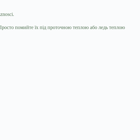
znosci.
 Просто помийте їх під проточною теплою або ледь теплою