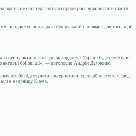
на щастя, не спостерігаються спроби росії використати піхотні
Росія продовжує розглядати білоруський напрямок для того, щоб
ти певну активність вздовж кордону, і Україні буде необхідно
раз активні бойові дії», — нвголосив Андрій Демченко.
у штабу підготувати альтернативні сценарії наступу. Серед
числі в напрямку Києва.