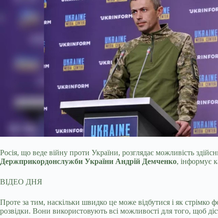
Росія, що веде війну проти України, розглядає можливість здійс
Держприкордонслужби України Андрій Демченко
, інформує к
ВІДЕО ДНЯ
Проте за тим, наскільки швидко це може відбутися і як стрімко 
розвідки. Вони використовують всі можливості для того, щоб ді