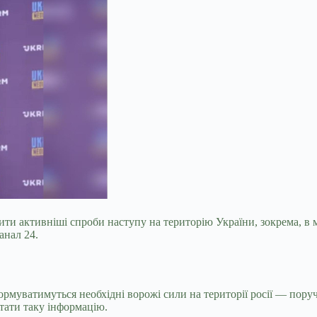
нити активніші спроби наступу на територію України, зокрема, в 
анал 24.
формуватимуться необхідні ворожі сили на території росії — пору
стати таку інформацію.