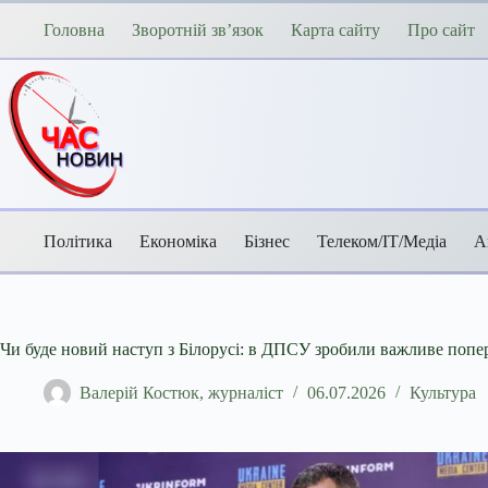
Перейти
до
Головна
Зворотній зв’язок
Карта сайту
Про сайт
вмісту
Політика
Економіка
Бізнес
Телеком/ІТ/Медіа
А
Чи буде новий наступ з Білорусі: в ДПСУ зробили важливе поп
Валерій Костюк, журналіст
06.07.2026
Культура