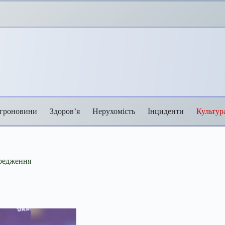
гроновини
Здоров’я
Нерухомість
Інциденти
Культур
ередження