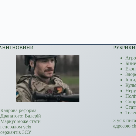
АННІ НОВИНИ
РУБРИКИ
Агро
Бізн
Екон
Здор
Інци
Куль
Неру
Полі
Спор
Стат
Кадрова реформа
Теле
Драпатого: Валерій
З усіх пит
Маркус може стати
адресою c
генералом усіх
сержантів ЗСУ