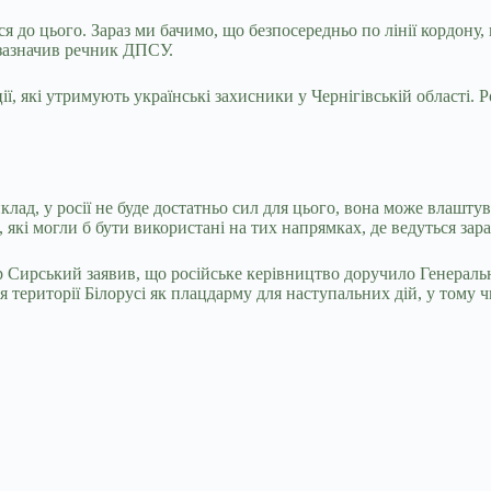
 до цього. Зараз ми бачимо, що безпосередньо по лінії кордону, 
 зазначив речник ДПСУ.
, які утримують українські захисники у Чернігівській області. 
ад, у росії не буде достатньо сил для цього, вона може влаштува
, які могли б бути використані на тих напрямках, де ведуться за
рський заявив, що російське керівництво доручило Генеральном
 території Білорусі як плацдарму для наступальних дій, у тому 