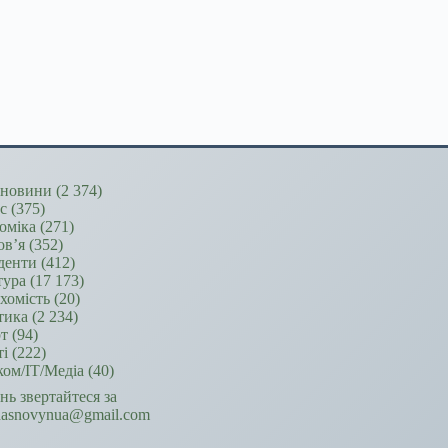
новини
(2 374)
ес
(375)
оміка
(271)
ов’я
(352)
денти
(412)
тура
(17 173)
хомість
(20)
тика
(2 234)
т
(94)
ті
(222)
ком/ІТ/Медіа
(40)
ань звертайтеся за
hasnovynua@gmail.com