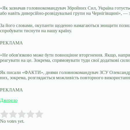
«Як зазначав головнокомандувач Збройних Сил, Україна готується
або навіть диверсійно-розвідувальні групи на Чернігівщині», —
За його словами, окупанти щоденно намагаються знищити позиції
спробувати тиснути на нашу країну.
РЕКЛАМА
«Не обов'язково може бути повноцінне вторгнення. Якщо, наприкл
реагувати на це. Зокрема, спрямовувати туди свої додаткові сили
Як писали «ФАКТИ», днями головнокомандувач ЗСУ Олександр Си
них, зокрема, розглядається можливість повторного використання
РЕКЛАМА
Джерело
Submit Rating
Rate this item:
No votes yet.