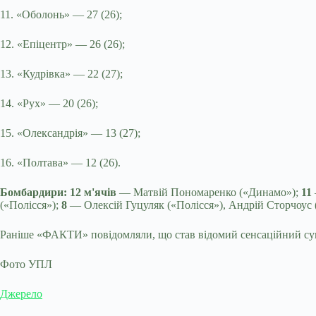
11. «Оболонь» — 27 (26);
12. «Епіцентр» — 26 (26);
13. «Кудрівка» — 22 (27);
14. «Рух» — 20 (26);
15. «Олександрія» — 13 (27);
16. «Полтава» — 12 (26).
Бомбардири: 12 м'ячів
— Матвій Пономаренко («Динамо»);
11
(«Полісся»);
8
— Олексій Гуцуляк («Полісся»), Андрій Сторчоус (
Раніше «ФАКТИ» повідомляли, що став відомий сенсаційний суп
Фото УПЛ
Джерело