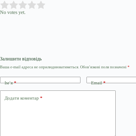
Submit Rating
Rate this item:
No votes yet.
Залишити відповідь
Ваша e-mail адреса не оприлюднюватиметься.
Обов’язкові поля позначені
*
Ім’я
*
Email
*
Додати коментар
*