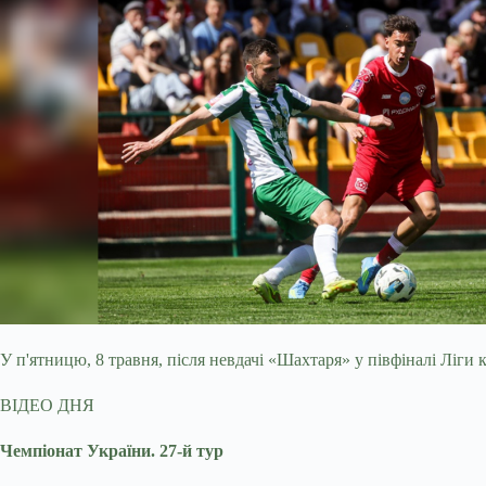
У п'ятницю, 8 травня, після невдачі «Шахтаря» у півфіналі Ліги
ВІДЕО ДНЯ
Чемпіонат України. 27-й тур