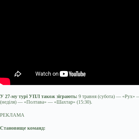
У 27-му турі УПЛ також зіграють:
9 травня (субота) — «Рух» —
(неділя) — «Полтава» — «Шахтар» (15:30).
РЕКЛАМА
Становище команд: