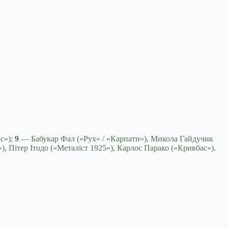
с»);
9
— Бабукар Фал («Рух» / «Карпати»), Микола Гайдучик
, Пітер Ітодо («Металіст 1925»), Карлос Парако («Кривбас»).