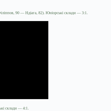
Філіппов, 90 — Ндіага, 82). Юніорські склади — 3:1.
ькі склади — 4:1.