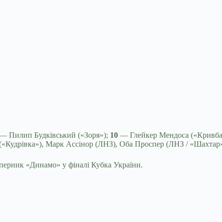
— Пилип Будківський («Зоря»);
10
— Глейкер Мендоса («Кривба
«Кудрівка»), Марк Ассінор (ЛНЗ), Оба Проспер (ЛНЗ / «Шахтар»)
ерник «Динамо» у фіналі Кубка України.