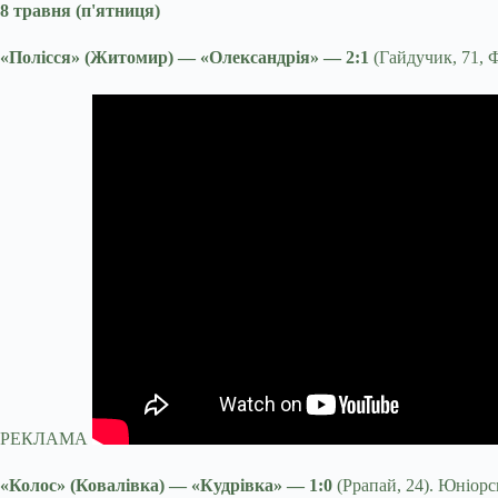
8 травня (п'ятниця)
«Полісся» (Житомир) — «Олександрія» — 2:1
(Гайдучик, 71, 
РЕКЛАМА
«Колос» (Ковалівка) — «Кудрівка» — 1:0
(Ррапай, 24). Юніорс