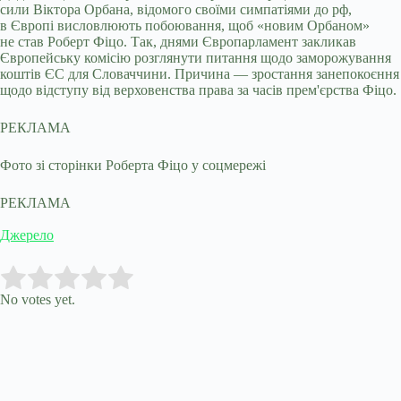
сили Віктора Орбана, відомого своїми симпатіями до рф,
в Європі висловлюють побоювання, щоб «новим Орбаном»
не став Роберт Фіцо. Так, днями Європарламент закликав
Європейську комісію розглянути питання щодо заморожування
коштів ЄС для Словаччини. Причина — зростання занепокоєння
щодо відступу від верховенства права за часів прем'єрства Фіцо.
РЕКЛАМА
Фото зі сторінки Роберта Фіцо у соцмережі
РЕКЛАМА
Джерело
Submit Rating
Rate this item:
No votes yet.