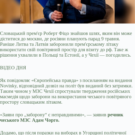
Словацький прем'єр Роберт Фіцо знайшов шлях, яким він може
діститися до москви, де росіяни планують парад 9 травня.
Раніше Литва та Латвія заборонили
прем'єрському літаку
використати свій повітряний простір для візиту до рф. Таке ж
рішення ухвалили в Польщі та Естонії, а у Чехії — погодились.
ВІДЕО ДНЯ
Як повідомляє «Європейська правда» з посиланням на видання
Novinky, відповідний дозвіл на політ був виданий без затримки.
Таким чином у МЗС Чехії спростували твердження російських
масмедія щодо заборони на використання чеського повітряного
простору словацьким літаком.
«Заяви про „заборону“ є неправдивими», — заявив
речник
чеського МЗС Адам Чорго.
Додамо, що після поразки на виборах в Угорщині політичної