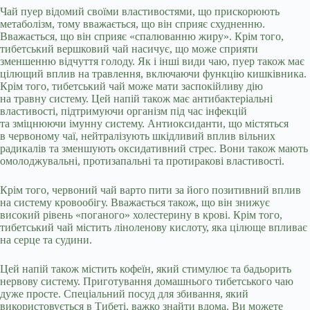
Чай пуер відомий своїми властивостями, що прискорюють
метаболізм, тому вважається, що він сприяє схудненню.
Вважається, що він сприяє «спалюванню жиру». Крім того,
тибетський вершковий чай насичує, що може сприяти
зменшенню відчуття голоду. Як і інші види чаю, пуер також має
цілющий вплив на травлення, включаючи функцію кишківника.
Крім того, тибетський чай може мати заспокійливу дію
на травну систему. Цей напій також має антибактеріальні
властивості, підтримуючи організм під час інфекцій
та зміцнюючи імунну систему. Антиоксиданти, що містяться
в червоному чаї, нейтралізують шкідливий вплив вільних
радикалів та зменшують оксидативний стрес. Вони також мають
омолоджувальні, протизапальні та протиракові властивості.
Крім того, червоний чай варто пити за його позитивний вплив
на систему кровообігу. Вважається також, що він знижує
високий рівень «поганого» холестерину в крові. Крім того,
тибетський чай містить ліноленову кислоту, яка цілюще впливає
на серце та судини.
Цей напій також містить кофеїн, який стимулює та бадьорить
нервову систему. Приготування домашнього тибетського чаю
дуже просте. Спеціальний посуд для збивання, який
використовується в Тибеті, важко знайти вдома. Ви можете