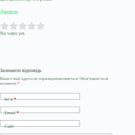
Джерело
Submit Rating
Rate this item:
No votes yet.
Залишити відповідь
Ваша e-mail адреса не оприлюднюватиметься.
Обов’язкові поля
позначені
*
Ім’я
*
Email
*
Сайт