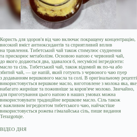
Користь для здоров'я від чаю включає покращену концентрацію,
високий вміст антиоксидантів та сприятливий вплив
на травлення. Тибетський чай також стимулює схуднення
та прискорює метаболізм. Основою напою є червоний чай,
до якого додаються два, здавалося б, несумісні інгредієнти:
масло та сіль. Тибетський чай, також відомий як по-ча або
збитий чай, — це напій, який готують з червоного чаю пуер
з додаванням вершкового масла та солі. В оригінальному рецепті
використовується вершкове масло, виготовлене з молока яка, яке
набагато жирніше та поживніше за коров'яче молоко. Звичайно,
для приготування цього напою в наших умовах можна
використовувати традиційне вершкове масло. Сіль також
є важливим інгредієнтом тибетського чаю, найчастіше
використовується рожева гімалайська сіль, пише видання
Terazgotuje.
ВІДЕО ДНЯ