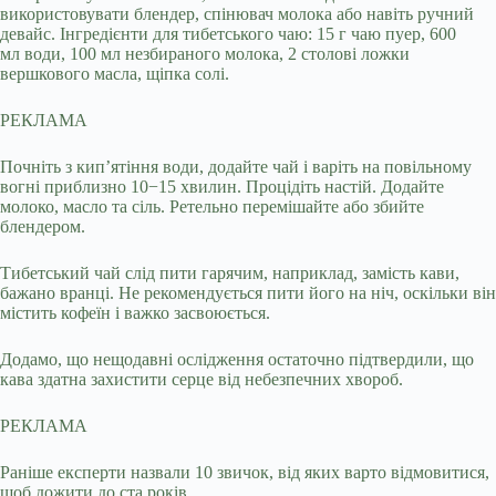
використовувати блендер, спінювач молока або навіть ручний
девайс. Інгредієнти для тибетського чаю: 15 г чаю пуер, 600
мл води, 100 мл незбираного молока, 2 столові ложки
вершкового масла, щіпка солі.
РЕКЛАМА
Почніть з кип’ятіння води, додайте чай і варіть на повільному
вогні приблизно 10−15 хвилин. Процідіть настій. Додайте
молоко, масло та сіль. Ретельно перемішайте або збийте
блендером.
Тибетський чай слід пити гарячим, наприклад, замість кави,
бажано вранці. Не рекомендується пити його на ніч, оскільки він
містить кофеїн і важко засвоюється.
Додамо, що нещодавні ослідження остаточно підтвердили, що
кава здатна захистити серце від небезпечних хвороб.
РЕКЛАМА
Раніше експерти назвали 10 звичок, від яких варто відмовитися,
щоб дожити до ста років.