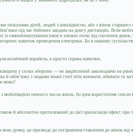
ими опікунами дітей, людей з інвалідністю, або з жінок старшого
бовʼязки під час бойових завдань на довгу дистанцію. Всім мобіл
с із самооблаштування умов в умовах поля: від спилення дерев, 
ентарних навичок проведення електрики. Бо в нашому суспільстві 
ля космічний корабель, а просто справа навички.
ьківщину у силах оборони — не закріплений законодавчо на рівні
ва й обовʼязку з людьми іншої статі піти воювати, вбивати та заг
ти мова?
 з мобілізацією певного числа жінок, бо цим користатиме сексис
 також й абсолютно протилежний до цієї пропаганди ефект: про т
на мою думку, це призведе до погіршення ставлення до жінок від ч