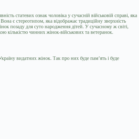
ість статевих ознак чоловіка у сучасній військовій справі, яка
. Вона є стереотипом, яка відображає традиційну зверхність
інок позаду для суто народження дітей. У сучасному ж світі,
ою кількістю чинних жінок-військових та ветеранок.
Україну видатних жінок. Так про них буде памʼять і буде