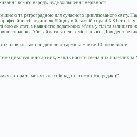
вання всього народу. Буде збільшення нерівності.
ішною та ретроградною для сучасного цивілізованого світу. Наявн
 професійності людини як бійця у військовій справі ХХІ століття
 бою як статі з наявністю додаткових мʼязів у тілі та залишати ж
овою справою. Або займатися нею замість цього. Доведено велик
о чоловіків так і не дійшли до армії за майже 10 років війни.
стемо цивілізаційно до них, мають носити імена цих полеглих за 
мку автора та можуть не співпадати з позицією редакції.