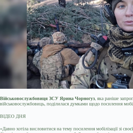
Військовослужбовиця ЗСУ Ярина Чорногуз
, яка раніше запр
військовослужбовиць, поділилася думками щодо посилення мобілі
ВІДЕО ДНЯ
«Давно хотіла висловитися на тему посилення мобілізації зі сво