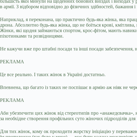
більшість якої минули на щоденних бойових виїздах і виходах у ро
в армії. З відбором відповідно до фізичних здібностей, бажання 
Наприклад, я переконана, що практично будь-яка жінка, яка пра
дрона. Абсолютно будь-яка жінка, що не боїться крові, кмітлива
Жінки, які щодня займаються спортом, крос-фітом, мають навики 
піхотинками та розвідницями.
Не кажучи вже про штабні посади та інші посади забезпечення, 
РЕКЛАМА
Це все реально. І таких жінок в Україні достатньо.
Впевнена, що багато із таких не поспішає в армію аж ніяк не чере
РЕКЛАМА
Аби убезпечити цих жінок від стереотипів про «анажедєвачка», 
за необхідне створення профільних суто жіночих підрозділів для
Для тих жінок, кому ок проходити жорстку ініціацію у переважно 
їм протилежне (так було у мене) — має бути надана можливість сл