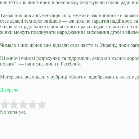
відчуття, що лише вони в основному жертвували собою ради вижи
Також подібна аргументація «шо, мужики закінчилися» є вкрай см
стає дедалі технологічнішою — аж ніяк не гарантія надійності та
чоловіків щодо їхнього виключного права віддавати життя на полі
жінки можуть поєднувати народження і виховання дітей з військ
Чимало з цих жінок вже віддали своє життя за Україну, поки багат
Ці жіночі бойові розрахунки та підрозділи, якщо ми колись доро
повага", — написала вона в Facebook.
Матеріали, розміщені у рубриці «Блоги», відображають власну ду
Джерело
Submit Rating
Rate this item:
No votes yet.