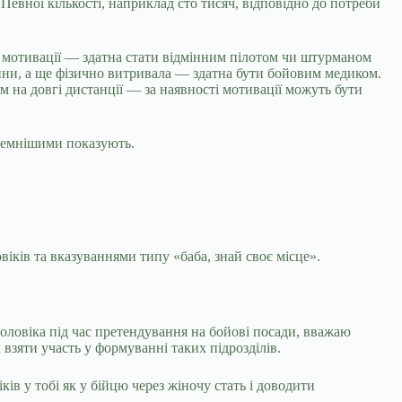
 Певної кількості, наприклад сто тисяч, відповідно до потреби
 і мотивації — здатна стати відмінним пілотом чи штурманом
юдини, а ще фізично витривала — здатна бути бойовим медиком.
м на довгі дистанції — за наявності мотивації можуть бути
стемнішими показують.
овіків та вказуваннями типу «баба, знай своє місце».
оловіка під час претендування на бойові посади, вважаю
взяти участь у формуванні таких підрозділів.
ів у тобі як у бійцю через жіночу стать і доводити