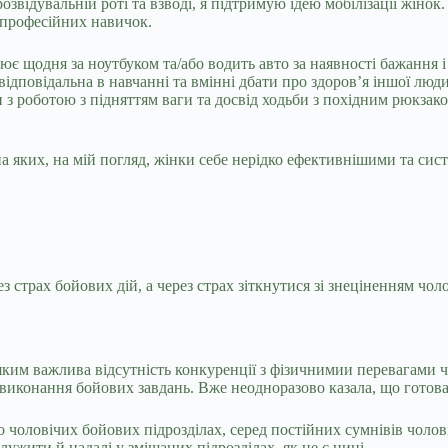
звідувальній роті та взводі, я підтримую ідею мобілізації жінок.
і професійних навичок.
цює щодня за ноутбуком та/або водить авто за наявності бажання
, відповідальна в навчанні та вмінні дбати про здоровʼя іншої л
з роботою з підняттям ваги та досвід ходьби з похідним рюкзако
на яких, на мій погляд, жінки себе нерідко ефективнішими та си
з страх бойових дій, а через страх зіткнутися зі знеціненням чол
яким важлива відсутність конкуренції з фізичнимии перевагами ч
 виконання бойових завдань. Вже неодноразово казала, що готова 
чоловічих бойових підрозділах, серед постійних сумнівів чоловік
ужити й надалі у змішаних підрозділах, як це є нині.