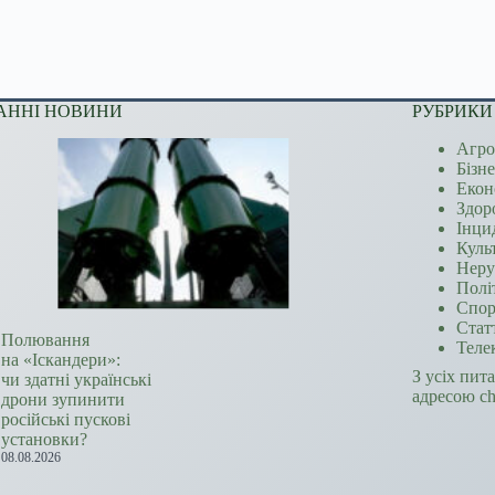
АННІ НОВИНИ
РУБРИКИ
Агро
Бізн
Екон
Здор
Інци
Куль
Неру
Полі
Спор
Стат
Полювання
Теле
на «Іскандери»:
З усіх пит
чи здатні українські
адресою c
дрони зупинити
російські пускові
установки?
08.08.2026