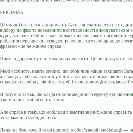
РЕКЛАМА
Ці умовні сто тисяч жінок мають бути з числа тих, хто не є єдин
відбору по фізо та доведенням вмотивованості виконувати свої о
курсу молодого бійця з навчанням стрільби, також посилений кур
роблення перекриття, розведення вогню, заготівлі дров, до елем
фразами «це не жіноча справа».
Проте в дорослому віці можна надолужити. Це не придумати з ну
Мені особисто, навіть огидно, що обовʼязок жінок захищати Бат
але якщо у тебе як людини у війні з окупантом немає рівного пра
справжню свободу, рівність статей і твою повноцінність може й
Я розумію також, що влада не хоче медійного ефекту від рішення
закінчилися, мобілізують жінок.
Але справа в тому, що мобілізація вмотивованих жінок справить
за державність обидві статі.
Якщо не буде хоча б такої рівності в обовʼязковій мобілізації — 