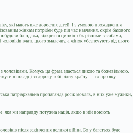
 віку, які мають вже дорослих дітей. І з умовою проходження
ізованим жінкам потрібен буде під час навчання, окрім базового
побудови бліндажа, відкриття цинків з бк різними засобами,
чоловіків вчать цього змалечку, а жінок убезпечують від цього
 з чоловіками. Комусь ця фраза здасться дикою та божевільною,
инути в посадці за дорогу тобі рідну країну — то про яку
тська патріархальна пропаганда росії: мовляв, в них уже мужики,
е, яка ми направду потужна нація, якщо в ній воюють
оловіків після закінчення великої війни. Бо у багатьох буде