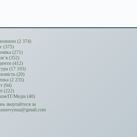
новини
(2 374)
ес
(375)
оміка
(271)
ов’я
(352)
денти
(412)
тура
(17 193)
хомість
(20)
тика
(2 235)
т
(94)
ті
(222)
ком/ІТ/Медіа
(40)
ань звертайтеся за
hasnovynua@gmail.com