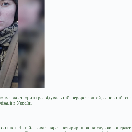
опонувала створити розвідувальний, аеророзвідний, саперний, с
зації в Україні.
єї оптики. Як військова з наразі чотирирічною вислугою контрак