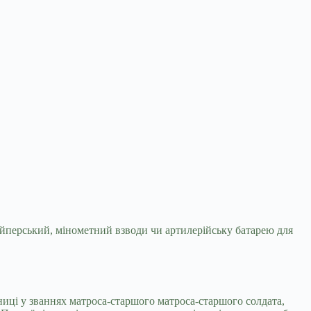
найперський, мінометний взводи чи артилерійську
батарею для
тниці у званнях матроса-старшого матроса-старшого солдата,