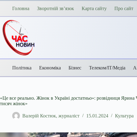
Перейти
до
Головна
Зворотній зв’язок
Карта сайту
Про сайт
вмісту
Політика
Економіка
Бізнес
Телеком/ІТ/Медіа
А
«Це все реально. Жінок в Україні достатньо»: розвідниця Ярина
тисяч жінок»
Валерій Костюк, журналіст
15.01.2024
Культура