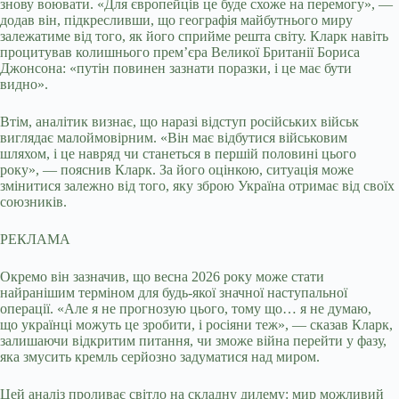
знову воювати. «Для європейців це буде схоже на перемогу», —
додав він, підкресливши, що географія майбутнього миру
залежатиме від того, як його сприйме решта світу. Кларк навіть
процитував колишнього прем’єра Великої Британії Бориса
Джонсона: «путін повинен зазнати поразки, і це має бути
видно».
Втім, аналітик визнає, що наразі відступ російських військ
виглядає малоймовірним. «Він має відбутися військовим
шляхом, і це навряд чи станеться в першій половині цього
року», — пояснив Кларк. За його оцінкою, ситуація може
змінитися залежно від того, яку зброю Україна отримає від своїх
союзників.
РЕКЛАМА
Окремо він зазначив, що весна 2026 року може стати
найранішим терміном для будь-якої значної наступальної
операції. «Але я не прогнозую цього, тому що… я не думаю,
що українці можуть це зробити, і росіяни теж», — сказав Кларк,
залишаючи відкритим питання, чи зможе війна перейти у фазу,
яка змусить кремль серйозно задуматися над миром.
Цей аналіз проливає світло на складну дилему: мир можливий