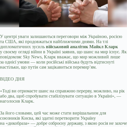
У центрі уваги залишаються переговори між Україною, росією
та США, які продовжаться найближчими днями. На тлі
дипломатичних зусиль
військовий аналітик Майкл Кла
рк
у
своєму огляді війни в Україні заявив, що шанс на мир існує. Як
повідомляє Sky News, Кларк вважає, що мир можливий лише
за однієї умови — коли російські війська будуть відтиснуті
настільки, що путін сам зацікавиться перемир’ям.
ВІДЕО ДНЯ
«Тоді ви отримаєте шанс на справжню перерву, можливо, на рік
або два, щоб спробувати стабілізувати ситуацію в Україні», —
наголосив Кларк.
За його словами, цей час може стати вирішальним для
союзників Києва, які здатні перетворити Україну
на «дикобраза» — добре озброєну державу, з якою росія не захоче