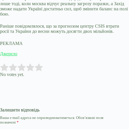
лише тоді, коли москва відчує реальну загрозу поразки, а Захід
зможе надати Україні достатньо сил, щоб змінити баланс на полі
бою.
Раніше повідомлялося, що за прогнозом центру CSIS втрати
росії та України до весни можуть досягти двох мільйонів.
РЕКЛАМА
Джерело
Submit Rating
Rate this item:
No votes yet.
Залишити відповідь
Ваша e-mail адреса не оприлюднюватиметься.
Обов’язкові поля
позначені
*