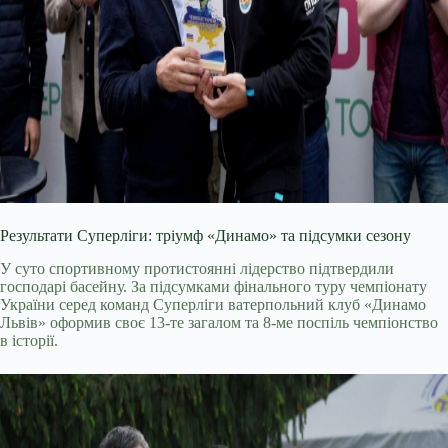
Результати Суперліги: тріумф «Динамо» та підсумки сезону
У суто спортивному протистоянні лідерство підтвердили
господарі басейну. За підсумками фінального туру чемпіонату
України серед команд Суперліги ватерпольний клуб «Динамо
Львів» оформив своє 13-те загалом та 8-ме поспіль чемпіонство
в історії.