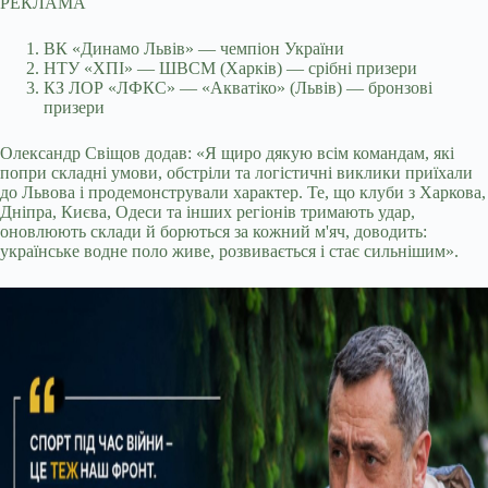
РЕКЛАМА
ВК «Динамо Львів» — чемпіон України
НТУ «ХПІ» — ШВСМ (Харків) — срібні призери
КЗ ЛОР «ЛФКС» — «Акватіко» (Львів) — бронзові
призери
Олександр Свіщов додав: «Я щиро дякую всім командам, які
попри складні умови, обстріли та логістичні виклики приїхали
до Львова і продемонстрували характер. Те, що клуби з Харкова,
Дніпра, Києва, Одеси та інших регіонів тримають удар,
оновлюють склади й борються за кожний м'яч, доводить:
українське водне поло живе, розвивається і стає сильнішим».