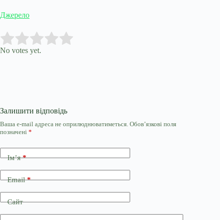
Джерело
Submit Rating
Rate this item:
No votes yet.
Залишити відповідь
Ваша e-mail адреса не оприлюднюватиметься.
Обов’язкові поля
позначені
*
Ім’я
*
Email
*
Сайт