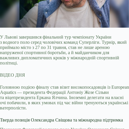
У Львові завершився фінальний тур чемпіонату України
з водного поло серед чоловічих команд Суперліги. Турнір, який
приймало місто з 27 по 31 травня, став не лише ареною
напруженої спортивної боротьби, а й майданчиком для
важливих дипломатичних кроків у міжнародній спортивній
політиці.
ВІДЕО ДНЯ
Головною подією фіналу став візит високопосадовців із European
Aquatics — президента Федерації Антоніу Жозе Сільви
та віцепрезидента Еркана Ялчина. Іноземні делегати на власні
очі побачили, в яких умовах під час війни тренуються українські
ватерполісти.
Тверда позиція Олександра Свіщова та міжнародна підтримка