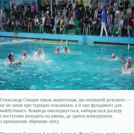
Олександр Свіщов також акцентував, що нинішній результат —
це не лише про турнірні показники, а й про фундамент для
майбутнього. Команда омолоджується, набирається досвіду
і поступово виходить на рівень, де здатна конкурувати
з провідними збірними світу.
Президент European Aquatics Антоніу Жозе Сільва, який у межах