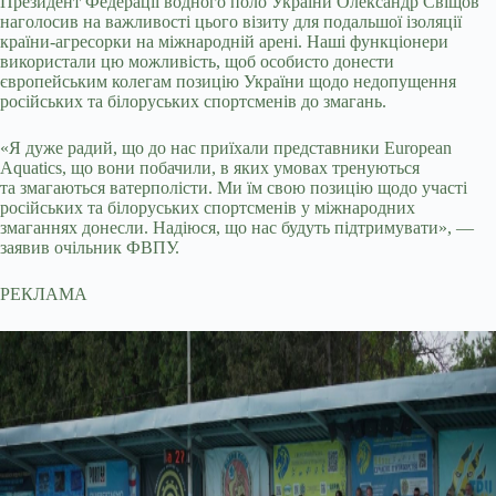
Президент Федерації водного поло України Олександр Свіщов
наголосив на важливості цього візиту для подальшої ізоляції
країни-агресорки на міжнародній арені. Наші функціонери
використали цю можливість, щоб особисто донести
європейським колегам позицію України щодо недопущення
російських та білоруських спортсменів до змагань.
«Я дуже радий, що до нас приїхали представники European
Aquatics, що вони побачили, в яких умовах тренуються
та змагаються ватерполісти. Ми їм свою позицію щодо участі
російських та білоруських спортсменів у міжнародних
змаганнях донесли. Надіюся, що нас будуть підтримувати», —
заявив очільник ФВПУ.
РЕКЛАМА