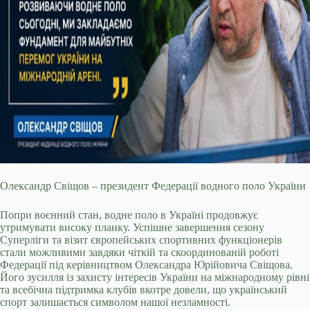
Олександр Свіщов – президент Федерації водного поло України
Попри воєнний стан, водне поло в Україні продовжує
утримувати високу планку. Успішне завершення сезону
Суперліги та візит європейських спортивних функціонерів
стали можливими завдяки чіткій та скоординованій роботі
Федерації під керівництвом Олександра Юрійовича Свіщова.
Його зусилля із захисту інтересів України на міжнародному рівні
та всебічна підтримка клубів вкотре довели, що український
спорт залишається символом нашої незламності.