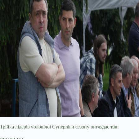
Трійка лідерів чоловічої Суперліги сезону виглядає так: