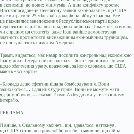
в економіці, до нових мінімумів. А ціна конфлікту зростає.
Високопосадовець Пентагону заявив законодавцям, що США
вже витратили 25 мільярдів доларів на війну з Іраном. Все
це підживлює занепокоєння Республіканської партії щодо
перспектив партії на листопадових виборах. Також незрозуміло,
чи спрацює ця стратегія, адже Іран раніше демонстрував
здатність протистояти виснажливим економічним труднощам,
не поступаючись вимогам Америки.
Трамп, видається, має намір посилити контроль над економікою
Ірану, доки Тегеран не погодиться з його червоними лініями
щодо збагачення урану, вважаючи, за його словами, що США
мають «всі карти».
«Блокада дещо ефективніша за бомбардування. Вони
задихаються… І для них буде гірше. Вони не можуть мати
ядерну зброю», — сказав Трамп Axios днями у телефонному
інтерв’ю.
РЕКЛАМА
Пізніше, в Овальному кабінеті, він, здавалося, натякнув,
що США готові до тривалої боротьби, заявивши, що війна