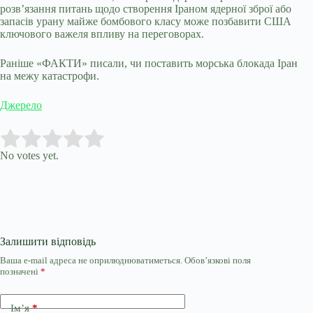
розв’язання питань щодо створення Іраном ядерної зброї або
запасів урану майже бомбового класу може позбавити США
ключового важеля впливу на переговорах.
Раніше «ФАКТИ» писали, чи поставить морська блокада Іран
на межу катастрофи.
Джерело
Submit Rating
Rate this item:
No votes yet.
Залишити відповідь
Ваша e-mail адреса не оприлюднюватиметься.
Обов’язкові поля
позначені
*
Ім’я
*