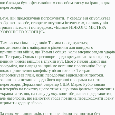
що блокада була ефективнішим способом тиску на іранців для
переговорів.
Втім, він продовжував погрожувати. У середу він опублікував
зображення себе, створене штучним інтелектом, на якому він
тримає пістолет і попереджає: «Більше НІЯКОГО МІСТЕРА
ХОРОШОГО ХЛОПЦЯ».
Тим часом кілька радників Трампа погоджуються,
що дипломатія є найкращим рішенням для швидкого
припинення війни, що Трамп і обіцяв, коли вперше завдав ударів
по Тегерану. Однак переговори щодо врегулювання конфлікту
певним чином зайшли в глухий кут. Цього тижня Трамп дав
зрозуміти, що навряд чи прийме останню пропозицію Ірану
щодо припинення конфлікту після того, як Тегеран
запропонував план, який передбачає відновлення протоки,
залишаючи питання щодо його ядерної програми на пізніші
переговори. Державний секретар США Марко Рубіо заявив
в інтерв'ю на початку цього тижня, що нова іранська пропозиція
«краща за те, що, на нашу думку, вони збиралися представити»,
але наголосив, що майбутня угода повинна перешкоджати Ірану
отримати ядерну зброю.
За словами чиновників, повторне відкриття протоки без