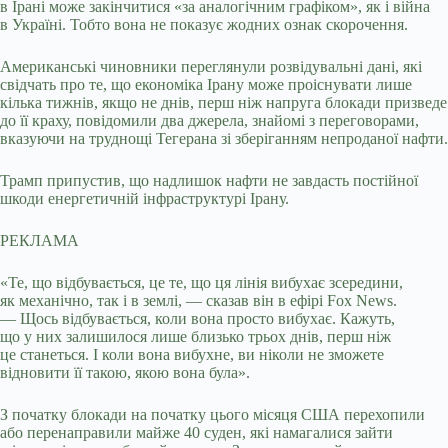
в Ірані може закінчитися «за аналогічним графіком», як і війна
в Україні. Тобто вона не показує жодних ознак скорочення.
Американські чиновники переглянули розвідувальні дані, які
свідчать про те, що економіка Ірану може проіснувати лише
кілька тижнів, якщо не днів, перш ніж напруга блокади призведе
до її краху, повідомили два джерела, знайомі з переговорами,
вказуючи на труднощі Тегерана зі зберіганням непроданої нафти.
Трамп припустив, що надлишок нафти не завдасть постійної
шкоди енергетичній інфраструктурі Ірану.
РЕКЛАМА
«Те, що відбувається, це те, що ця лінія вибухає зсередини,
як механічно, так і в землі, — сказав він в ефірі Fox News.
— Щось відбувається, коли вона просто вибухає. Кажуть,
що у них залишилося лише близько трьох днів, перш ніж
це станеться. І коли вона вибухне, ви ніколи не зможете
відновити її такою, якою вона була».
З початку блокади на початку цього місяця США перехопили
або перенаправили майже 40 суден, які намагалися зайти