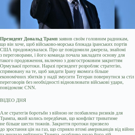
Президент Дональд Трамп
заявив своїм головним радникам,
що він хоче, щоб військово-морська блокада іранських портів
США продовжувалася. Про це повідомили джерела,
знайомі
з переговорами, і його команда почала закладати основу для
такого продовження, включно з довгостроковим закриттям
Ормузької протоки. Наразі президент розробляє стратегію,
спрямовану на те, щоб завдати Ірану якомога більше
економічних збитків у надії змусити Тегеран повернутися за стіл
переговорів без необхідності відновлювати військові удари,
повідомляє CNN.
ВІДЕО ДНЯ
Але стратегія боротьби з війною не позбавлена ризиків для
Трампа, який колись передбачав, що конфлікт триватиме
не більше шести тижнів. Закриття протоки призвело
до зростання цін на газ, що сприяло втомі американців від війни
та знизило рейтинги Трампа, особливо щодо його дій