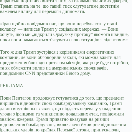
в іранські порти або вийти з них. За словами знайомих джерел,
Трамп ставить на те, що такий тиск слугуватиме достатнім
важелем впливу для перемоги дипломатії.
«Іран щойно повідомив нас, що вони перебувають у стані
колапсу, — написав Трамп у соціальних мережах. — Вони
хочуть, щоб ми „відкрили Ормузьку протоку“ якомога швидше,
поки вони намагаються з’ясувати свою ситуацію з лідерством».
Того ж дня Трамп зустрівся з керівниками енергетичних
компаній, де вони обговорили заходи, які можна вжити для
продовження блокади протягом місяців, якщо це буде потрібно,
та як обмежити вплив на американських споживачів,
повідомили CNN представники Білого дому.
РЕКЛАМА
Поки Пентагон продовжує готуватися до того, що президент
вирішить відновити свою бомбардувальну кампанію, Трамп
давно внутрішньо заявляв, що віддасть перевагу укладенню
угоди з іранцями та уникненню подальших атак, повідомили
знайомі джерела. Трамп приватно вказував на ризики
відновлення бомбардувань, включаючи ймовірне відновлення
іранських ударів по країнах Перської затоки, припускаючи,