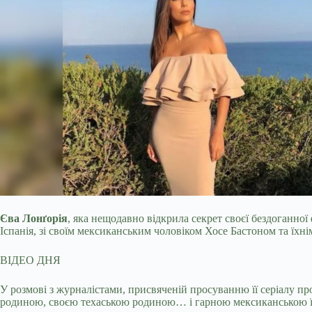
Єва Лонґорія
, яка нещодавно відкрила секрет своєї бездоганної
Іспанія, зі своїм мексиканським чоловіком Хосе Бастоном та їх
ВІДЕО ДНЯ
У розмові з журналістами, присвяченій просуванню її серіалу п
родиною, своєю техаською родиною… і гарною мексиканською їжею