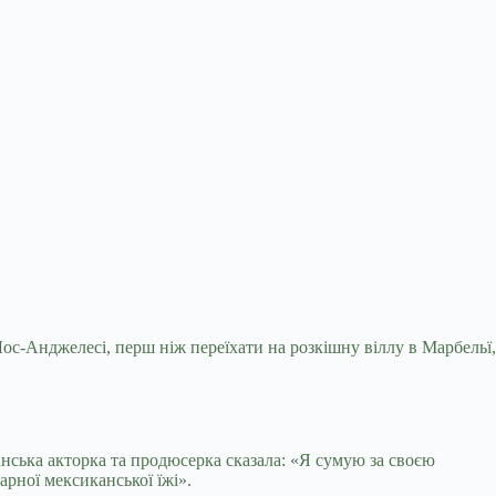
 Лос-Анджелесі, перш ніж переїхати на
розкішну віллу в Марбельї,
анська акторка та продюсерка сказала: «Я сумую за своєю
рної мексиканської їжі».