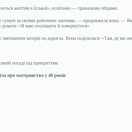
жуються життям в Іспанії», особливо — тривалими обідами.
не сумую за своїми робочими ланчами, — продовжила вона. — Якщ
во думати: «Я маю поспішати й повернутися».
 зменшення заторів на дорогах. Вона поділилася: «Там, де ми жи
ємній посаді під прикриттям.
іла про материнство у 40 років