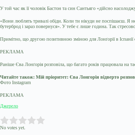
У той час як її чоловік Бастон та син Сантьяго «дійсно насолод
«Вони люблять тривалі обіди. Коли ти нікуди не поспішаєш. Я 
бутерброд і зараз повернуся». У тебе є лише година. Так стресо
Примітно, що другою позитивною зміною для Лонґорії в Іспанії є
РЕКЛАМА
Раніше Єва Лонґорія розповіла, що багато років працювала на та
Читайте також: Мій пріоритет: Єва Лонгорія відверто розпов
Фото Instagram
РЕКЛАМА
Джерело
Submit Rating
Rate this item:
No votes yet.