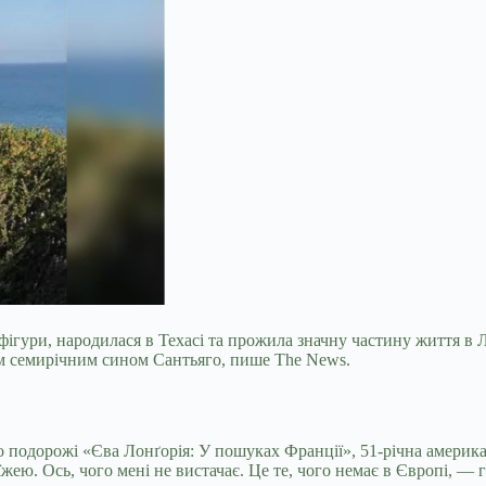
 фігури, народилася в Техасі та прожила значну частину життя в
нім семирічним сином Сантьяго, пише The News.
ро подорожі «Єва Лонґорія: У пошуках Франції», 51-річна америк
. Ось, чого мені не вистачає. Це те, чого немає в Європі, — га