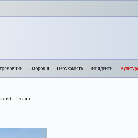
гроновини
Здоров’я
Нерухомість
Інциденти
Культур
итті в Іспанії