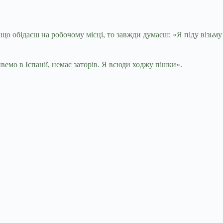
о обідаєш на робочому місці, то завжди думаєш: «Я піду візьму
вемо в Іспанії, немає заторів. Я всюди ходжу пішки».