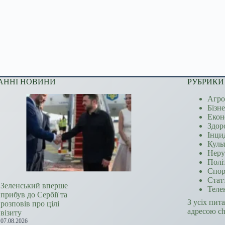
АННІ НОВИНИ
РУБРИКИ
Агро
Бізн
Екон
Здор
Інци
Куль
Неру
Полі
Спор
Стат
Зеленський вперше
Теле
прибув до Сербії та
З усіх пит
розповів про цілі
адресою c
візиту
07.08.2026