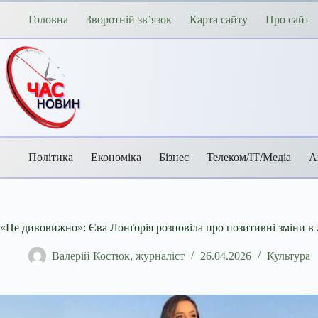
Перейти
до
Головна
Зворотній зв’язок
Карта сайту
Про сайт
вмісту
Політика
Економіка
Бізнес
Телеком/ІТ/Медіа
А
«Це дивовижно»: Єва Лонґорія розповіла про позитивні зміни в ж
Валерій Костюк, журналіст
26.04.2026
Культура