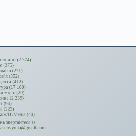
новини
(2 374)
ес
(375)
оміка
(271)
ов’я
(352)
денти
(412)
тура
(17 188)
хомість
(20)
тика
(2 235)
т
(94)
ті
(222)
ком/ІТ/Медіа
(40)
ань звертайтеся за
hasnovynua@gmail.com