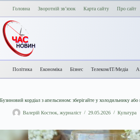
Перейти
до
Головна
Зворотній зв’язок
Карта сайту
Про сайт
вмісту
Політика
Економіка
Бізнес
Телеком/ІТ/Медіа
А
Бузиновий кордіал з апельсином: зберігайте у холодильнику або 
Валерій Костюк, журналіст
29.05.2026
Культура