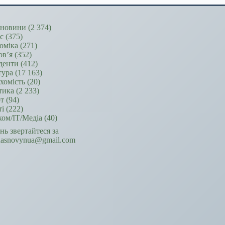
новини
(2 374)
ес
(375)
оміка
(271)
ов’я
(352)
денти
(412)
тура
(17 163)
хомість
(20)
тика
(2 233)
т
(94)
ті
(222)
ком/ІТ/Медіа
(40)
ань звертайтеся за
hasnovynua@gmail.com