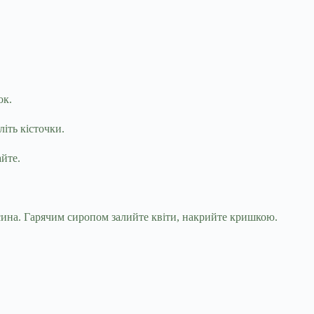
ок.
іть кісточки.
айте.
сина. Гарячим сиропом залийте квіти, накрийте кришкою.