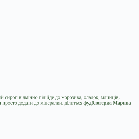
ий сироп відмінно підійде до морозива,
оладок, млинців,
и просто додати до мінералки, ділиться
фудблогерка Марина