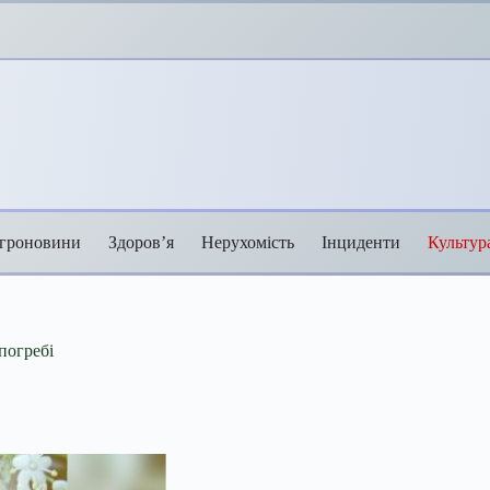
гроновини
Здоров’я
Нерухомість
Інциденти
Культур
погребі