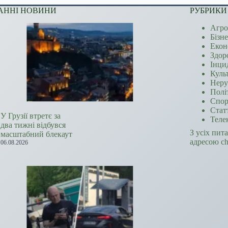
АННІ НОВИНИ
РУБРИКИ
Агро
Бізн
Екон
Здор
Інци
Куль
Неру
Полі
Спор
Стат
У Грузії втретє за
Теле
два тижні відбувся
З усіх пит
масштабний блекаут
адресою c
06.08.2026