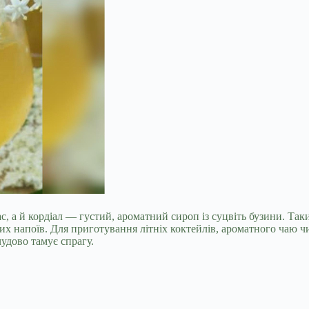
, а й кордіал — густий, ароматний сироп із суцвіть бузини. Так
них напоїв. Для приготування літніх коктейлів, ароматного чаю ч
чудово тамує спрагу.