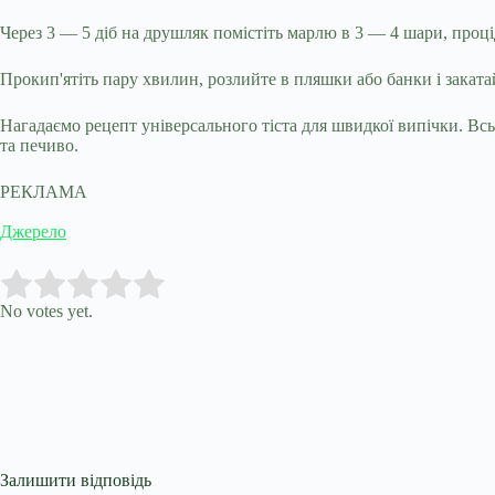
Через 3 — 5 діб на друшляк помістіть марлю в 3 — 4 шари, процід
Прокип'ятіть пару хвилин, розлийте в пляшки або банки і заката
Нагадаємо рецепт універсального тіста для швидкої випічки. Вс
та печиво.
РЕКЛАМА
Джерело
Submit Rating
Rate this item:
No votes yet.
Залишити відповідь