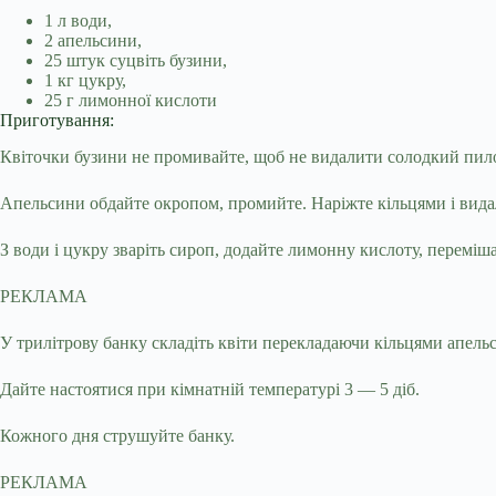
1 л води,
2 апельсини,
25 штук суцвіть бузини,
1 кг цукру,
25 г лимонної кислоти
Приготування:
Квіточки бузини не промивайте, щоб не видалити солодкий пил
Апельсини обдайте окропом, промийте. Наріжте кільцями і видал
З води і цукру зваріть сироп, додайте лимонну кислоту, переміш
РЕКЛАМА
У трилітрову банку складіть квіти перекладаючи кільцями апель
Дайте настоятися при кімнатній температурі 3 — 5 діб.
Кожного дня струшуйте банку.
РЕКЛАМА