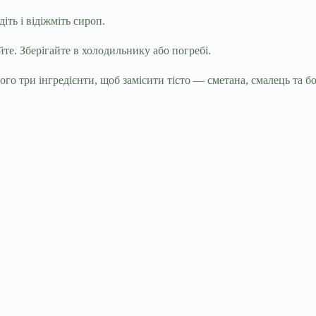
іть і відіжміть сироп.
йте. Зберігайте в холодильнику або погребі.
ього три інгредієнти, щоб замісити тісто — сметана, смалець та