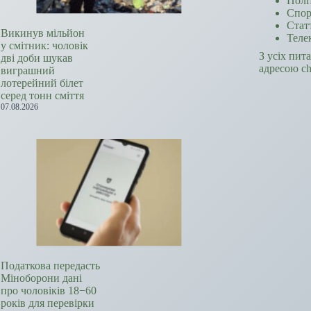
Полі
Спор
Стат
Викинув мільйон
Теле
у смітник: чоловік
З усіх пит
дві доби шукав
адресою c
виграшний
лотерейний білет
серед тонн сміття
07.08.2026
Податкова передасть
Міноборони дані
про чоловіків 18−60
років для перевірки