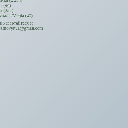
тика
(2 234)
т
(94)
ті
(222)
ком/ІТ/Медіа
(40)
ань звертайтеся за
hasnovynua@gmail.com