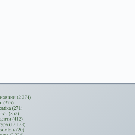
новини
(2 374)
ес
(375)
оміка
(271)
ов’я
(352)
денти
(412)
тура
(17 178)
хомість
(20)