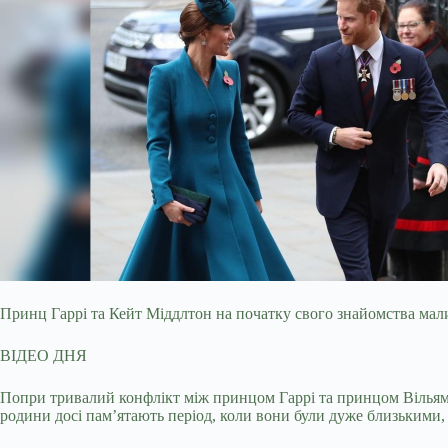
Принц Гаррі та Кейт Міддлтон на початку свого знайомства мали
ВІДЕО ДНЯ
Попри тривалий конфлікт між принцом Гаррі та принцом Вільямо
родини досі пам’ятають період, коли вони були дуже близькими, 