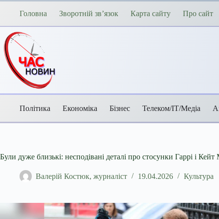
Перейти
до
Головна
Зворотній зв’язок
Карта сайту
Про сайт
вмісту
Політика
Економіка
Бізнес
Телеком/ІТ/Медіа
А
Були дуже близькі: несподівані деталі про стосунки Гаррі і Кейт
Валерій Костюк, журналіст
19.04.2026
Культура