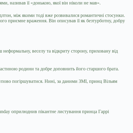
и, називав її «донькою, якої він ніколи не мав».
длтон, між якими тоді вже розвивалися романтичні стосунки.
ого приємне враження. Він описував її як безтурботну, добру
ш неформальну, веселу та відкриту сторону, приховану від
 частиною родини та добре доповнить його старшого брата.
упово погіршуватися. Нині, за даними ЗМІ, принц Вільям
Sunday оприлюднив пікантне листування принца Гаррі