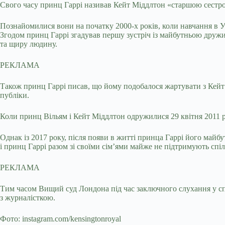
Свого часу принц Гаррі називав Кейт Міддлтон «старшою сестрою, 
Познайомилися вони на початку 2000-х років, коли навчання в 
Згодом принц Гаррі згадував першу зустріч із майбутньою дружи
та щиру людину.
РЕКЛАМА
Також принц Гаррі писав, що йому подобалося жартувати з Кейт М
публіки.
Коли принц Вільям і Кейт Міддлтон одружилися 29 квітня 2011 р
Однак із 2017 року, після появи в житті принца Гаррі його май
і принц Гаррі разом зі своїми сім’ями майже не підтримують спі
РЕКЛАМА
Тим часом Вищий суд Лондона під час заключного слухання у спр
з журналісткою.
Фото: instagram.com/kensingtonroyal