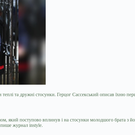
 теплі та дружні стосунки. Герцог Сассекський описав їхню пер
м, який поступово вплинув і на стосунки молодшого брата з йог
пише журнал instyle.