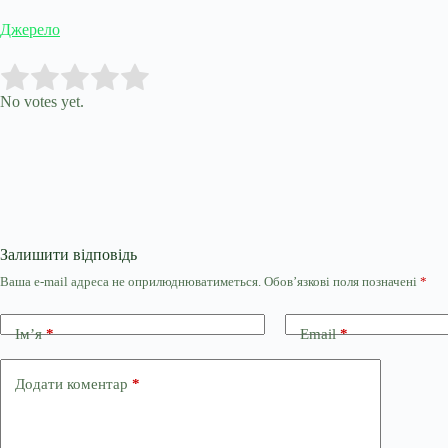
Джерело
Submit Rating
Rate this item:
No votes yet.
Залишити відповідь
Ваша e-mail адреса не оприлюднюватиметься.
Обов’язкові поля позначені
*
Ім’я
*
Email
*
Додати коментар
*