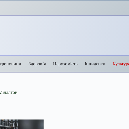
гроновини
Здоров’я
Нерухомість
Інциденти
Культур
 Міддлтон