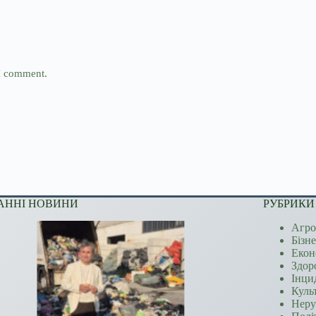
 I comment.
АННІ НОВИНИ
РУБРИКИ
Агро
Бізн
Екон
Здор
Інци
Куль
Неру