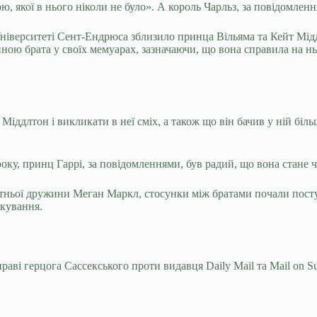
якої в нього ніколи не було». А король Чарльз, за повідомленням
Університеті Сент-Ендрюса зблизило принца Вільяма та Кейт Мід
ною брата у своїх мемуарах, зазначаючи, що вона справила на нь
іддлтон і викликати в неї сміх, а також що він бачив у ній біль
оку, принц Гаррі, за повідомленнями, був радий, що вона стане
бутньої дружини Меган Маркл, стосунки між братами почали пост
лкування.
аві герцога Сассекського проти видавця Daily Mail та Mail on 