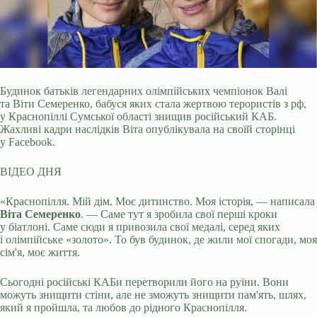
Будинок батьків легендарних олімпійських чемпіонок Валі
та Віти Семеренко, бабуся яких стала жертвою терористів з рф,
у Краснопіллі Сумської області знищив російський
КАБ.
Жахливі кадри наслідків Віта опублікувала на своїй сторінці
у Facebook.
ВІДЕО ДНЯ
«Краснопілля. Мій дім. Моє дитинство. Моя історія, — написала
Віта Семеренко
. — Саме тут я зробила свої перші кроки
у біатлоні. Саме сюди я привозила свої медалі, серед яких
і олімпійське «золото». То був будинок, де жили мої спогади, моя
сім'я, моє життя.
Сьогодні російські КАБи перетворили його на руїни. Вони
можуть знищити стіни, але не зможуть знищити пам'ять, шлях,
який я пройшла, та любов до рідного Краснопілля.