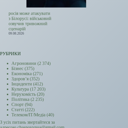
росія може атакувати
з Білорусі: військовий
озвучив тривожний
сценарій
09.08.2026
РУБРИКИ
Агроновини
(2 374)
Бізнес
(375)
Економіка
(271)
Здоров’я
(352)
Інциденти
(412)
Культура
(17 203)
Нерухомість
(20)
Політика
(2 235)
Спорт
(94)
Статті
(222)
Телеком/ІТ/Медіа
(40)
З усіх питань звертайтеся за
адресою chasnovynua@gmail.com