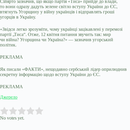
Сійярто зазначив, що якщо партія «Тиса» прийде до влади,
то вони одразу дадуть зелене світло вступу України до ЄС,
втягнуть Угорщину у війну українців і відправлять гроші
угорців в Україну.
«Звідси легко зрозуміти, чому українці зацікавлені у перемозі
партії „Тиса“. Отже, 12 квітня питання звучить так: мир
чи війна? Угорщина чи Україна?» — зазначив угорський
політик.
РЕКЛАМА
Як писали «ФАКТИ», нещодавно сербський лідер оприлюднив
секретну інформацію щодо вступу України до ЄС.
РЕКЛАМА
Джерело
Submit Rating
Rate this item:
No votes yet.