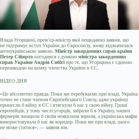
Влада Угорщині, прем’єр-міністр якої нещодавно заявив, що
не підтримує вступ України до Євросоюзу, знову відзначилася
антиукраїнською заявою.
Міністр закордонних
справ країни
Петер Сійярто
погодився з думкою
міністра закордонних
справ України Андрія Сибігі
про те, що Угорщина є єдиною
перешкодою на шляху членства України в ЄС.
ВІДЕО ДНЯ
«Це абсолютно правда. Поки ми перебуваємо при владі, Україна
точно не стане членом Європейського Союзу, адже українці
принесли б війну в ЄС і втягнули б нас у свою війну. Гроші
європейців, у тому числі угорців, забрали б в Україну, наших
фермерів знищили б своїм неякісним зерном, а українська мафія
використовувала б нас як коридор. Поки ми при владі, цього
не може статися», — заявив він.